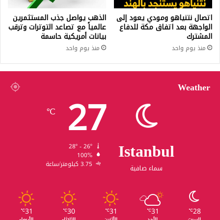
اتصال نتنياهو ومودي يعود إلى
الذهب يواصل جذب المستثمرين
الواجهة بعد اتفاق مكة للدفاع
عالمياً مع تصاعد التوترات وترقب
المشترك
بيانات أمريكية حاسمة
منذ يوم واحد
منذ يوم واحد
Weather
27
℃
Istanbul
28º - 26º
100%
3.75 كيلومتر/ساعة
سماء صافية
31
30
31
31
28
℃
℃
℃
℃
℃
السبت
الأحد
الأثنين
الثلاثاء
الأربعاء