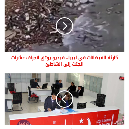
كارثة
الفيضانات
في
ليبيا..
فيديو
يوثق
انجراف
عشرات
الجثث
كارثة الفيضانات في ليبيا.. فيديو يوثق انجراف عشرات
إلى
الشاطئ
الجثث إلى الشاطئ
بيان
من
ادارة
الهجرة
التركية
بخصوص
السوريين
في
البلاد