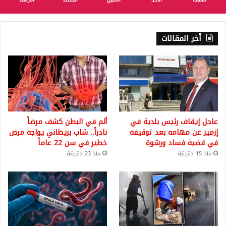
أخر المقالات
عاجل إيقاف رئيس بلدية في
ألم في البطن كشف مرضاً
إزمير عن مهامه بعد توقيفه
نادراً.. شاب بريطاني يواجه مرض
في قضية فساد ورشوة
خطير في سن 22 عاماً
منذ 15 دقيقة
منذ 23 دقيقة