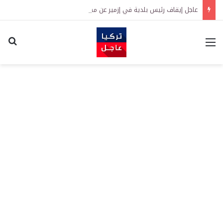
عاجل إيقاف رئيس بلدية في إزمير عن مهامه بعد توقيفه في قضية فساد ورشوة
القائمة
اكت