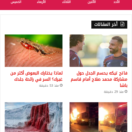
الأحد
الأثنين
الثلاثاء
الأربعاء
الخميس
أخر المقالات
فاتح تيكه يحسم الجدل حول
لماذا يختارك البعوض أكثر من
مشاركة محمد صلاح أمام قاسم
غيرك؟ السر في رائحة جلدك
باشا
منذ 53 دقيقة
منذ 29 دقيقة