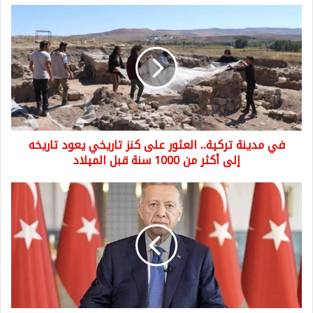
في
مدينة
تركية..
العثور
على
كنز
تاريخي
يعود
تاريخه
في مدينة تركية.. العثور على كنز تاريخي يعود تاريخه
إلى
أكثر
إلى أكثر من 1000 سنة قبل الميلاد
من
1000
أردوغان:
سنة
سنواجه
قبل
كراهية
الميلاد
المهاجرين
بالقانون
والمشاريع