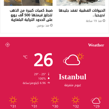
الحيوانات القطبية تفقد جليدها
ضبط كميات كبيرة من الذهب
تدريجيا..
تتجاوز قيمتها 500 ألف يورو
على الحدود التركية البلغارية
منذ 19 ساعة
منذ يومين
Weather
26
℃
Istanbul
29º - 25º
100%
6.96 كيلومتر/ساعة
غيوم متفرقة
31
31
30
32
29
℃
℃
℃
℃
℃