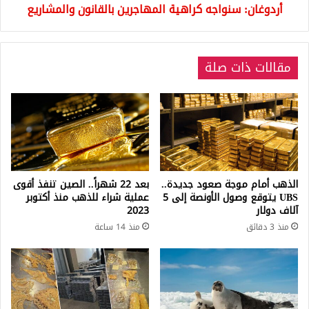
أردوغان: سنواجه كراهية المهاجرين بالقانون والمشاريع
مقالات ذات صلة
الذهب أمام موجة صعود جديدة..
بعد 22 شهراً.. الصين تنفذ أقوى
UBS يتوقع وصول الأونصة إلى 5
عملية شراء للذهب منذ أكتوبر
آلاف دولار
2023
منذ 3 دقائق
منذ 14 ساعة