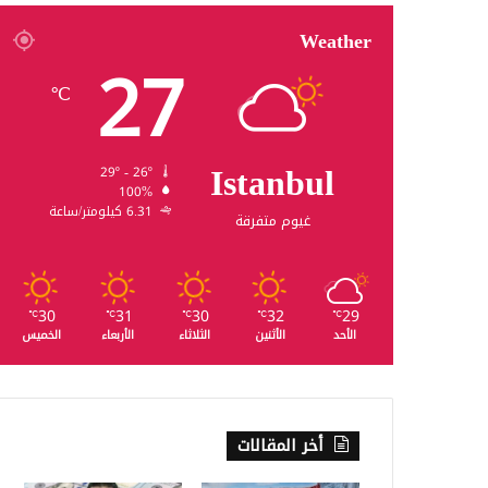
Weather
27
℃
Istanbul
29º - 26º
100%
6.31 كيلومتر/ساعة
غيوم متفرقة
30
31
30
32
29
℃
℃
℃
℃
℃
الأحد
الأثنين
الثلاثاء
الأربعاء
الخميس
أخر المقالات