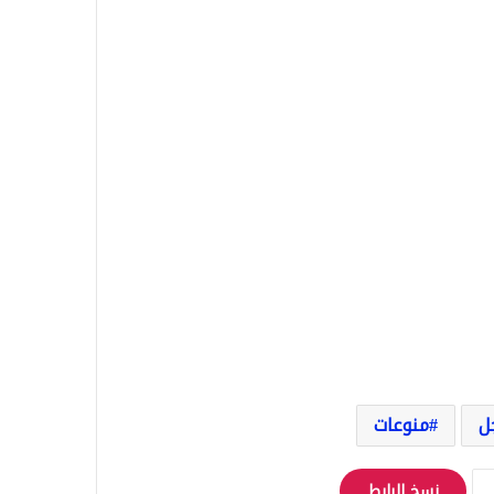
ل
منوعات
نسخ الرابط