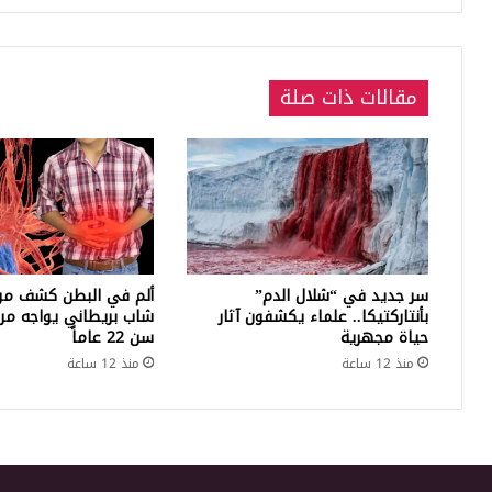
مقالات ذات صلة
سر جديد في “شلال الدم”
ألم في البطن كشف مرضاً 
بأنتاركتيكا.. علماء يكشفون آثار
شاب بريطاني يواجه م
حياة مجهرية
سن 22 عاماً
منذ 12 ساعة
منذ 12 ساعة