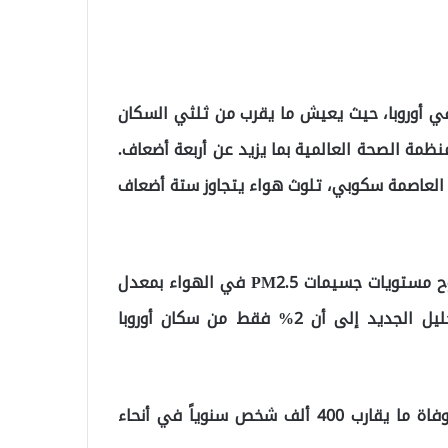
 في أوروبا، حيث يعيش ما يقرب من ثلثي السكان
ظمة الصحة العالمية بما يزيد عن أربعة أضعاف.
 العاصمة سكوبي، تلوث هواء يتجاوز ستة أضعاف
توصي المعايير الحالية لمنظمة الصحة العالمية بأن تتراوح مستويات جسيمات PM2.5 في الهواء بمعدل
سنوي يبلغ 5 ميكروجرامات لكل متر مكعب. ويشير التحليل الجديد إلى أن 2% فقط من سكان أوروبا
يؤكد الخبراء أن تلوث الهواء بالجسيمات PM2.5 يسبب وفاة ما يقارب 400 ألف شخص سنوياً في أنحاء