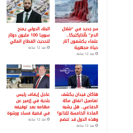
سر جديد في “شلال
البنك الدولي يمنح
الدم” بأنتاركتيكا..
سوريا 100 مليون دولار
علماء يكشفون آثار
لتحديث القطاع المالي
حياة مجهرية
منذ 12 ساعة
منذ 12 ساعة
هاكان فيدان يكشف
عاجل إيقاف رئيس
تفاصيل اتفاق مكة
بلدية في إزمير عن
الدفاعي.. هل يشبه
مهامه بعد توقيفه
المادة الخامسة للناتو؟
في قضية فساد ورشوة
وهذه الدول قد تنضم
منذ 12 ساعة
منذ 12 ساعة