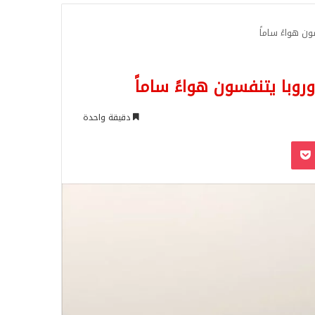
للبحث
دقيقة واحدة
‫Pocket
Odnoklassn