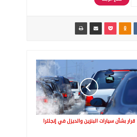
Odnoklassniki
‫Pocket
مشاركة عبر البريد
طباعة
ن
رات
زين
ديزل
ترا
قرار بشأن سيارات البنزين والديزل في إنجلترا