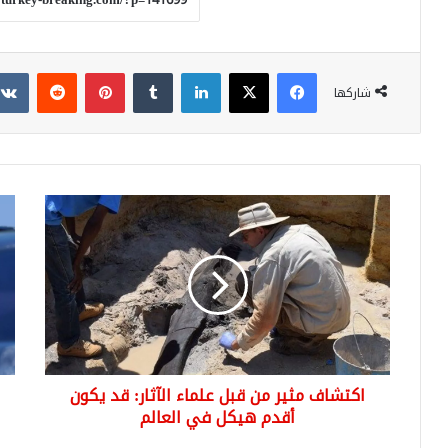
فيسبوك
‫X
لينكدإن
بينتيريست
شاركها
اكتشاف
قرار
مثير
بشأ
من
سيا
قبل
البن
علماء
وال
الآثار:
في
قد
إنجل
يكون
أقدم
اكتشاف مثير من قبل علماء الآثار: قد يكون
هيكل
في
أقدم هيكل في العالم
العالم