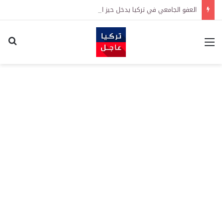
العفو الجامعي في تركيا يدخل حيز التنفيذ رسمياً
القائمة
اكت