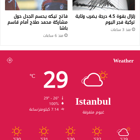
زلزال بقوة 4.5 درجة يضرب ولاية
فاتح تيكه يحسم الجدل حول
تركية فجر اليوم
مشاركة محمد صلاح أمام قاسم
باشا
منذ 3 ساعات
منذ 6 ساعات
Weather
29
℃
Istanbul
29º - 26º
100%
7.14 كيلومتر/ساعة
غيوم متفرقة
30
31
30
32
29
℃
℃
℃
℃
℃