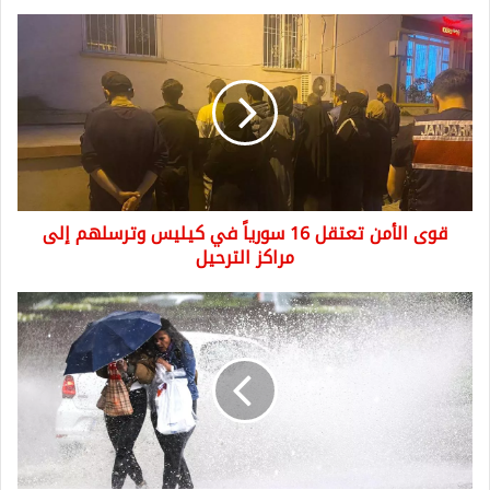
قوى
الأمن
تعتقل
16
سورياً
في
كيليس
وترسلهم
إلى
قوى الأمن تعتقل 16 سورياً في كيليس وترسلهم إلى
مراكز
الترحيل
مراكز الترحيل
موجة
جديدة
من
الأمطار
الغزيرة..
تحذير
عاجل
من
الأرصاد