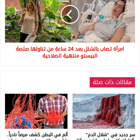
بالشلل
بعد
24
ساعة
من
تناولها
صلصة
امرأة تصاب بالشلل بعد 24 ساعة من تناولها صلصة
البيستو
منتهية
البيستو منتهية الصلاحية
الصلاحية
مقالات ذات صلة
سر جديد في “شلال الدم”
ألم في البطن كشف مرضاً نادراً..