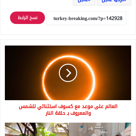
نسخ الرابط
العالم
على
موعد
مع
كسوف
استثنائي
للشمس
والمعروف
بـ
العالم على موعد مع كسوف استثنائي للشمس
حلقة
النار
والمعروف بـ حلقة النار
امرأة
تصاب