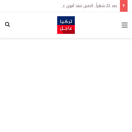
بعد 22 شهراً.. الصين تنفذ أقوى عملية شراء للذهب منذ أكتوبر 2023
القائمة
اكت