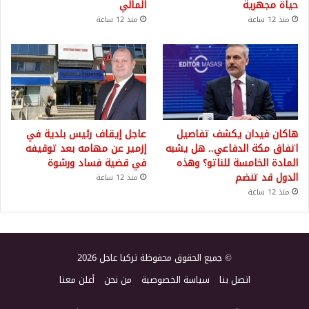
حياة مجهرية
المالي
منذ 12 ساعة
منذ 12 ساعة
هاكان فيدان يكشف تفاصيل
عاجل إيقاف رئيس بلدية في
اتفاق مكة الدفاعي.. هل يشبه
إزمير عن مهامه بعد توقيفه
المادة الخامسة للناتو؟ وهذه
في قضية فساد ورشوة
الدول قد تنضم
منذ 12 ساعة
منذ 12 ساعة
© جميع الحقوق محفوظة تركيا عاجل 2026
اتصل بنا
سياسة الخصوصية
من نحن
أعلن معنا