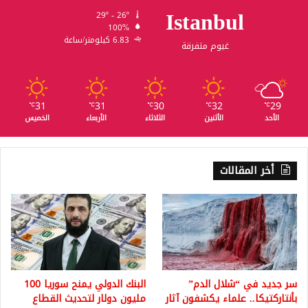
Istanbul
29º - 26º
100%
6.83 كيلومتر/ساعة
غيوم متفرقة
31
31
30
32
29
℃
℃
℃
℃
℃
الأحد
الأثنين
الثلاثاء
الأربعاء
الخميس
أخر المقالات
سر جديد في “شلال الدم”
البنك الدولي يمنح سوريا 100
بأنتاركتيكا.. علماء يكشفون آثار
مليون دولار لتحديث القطاع