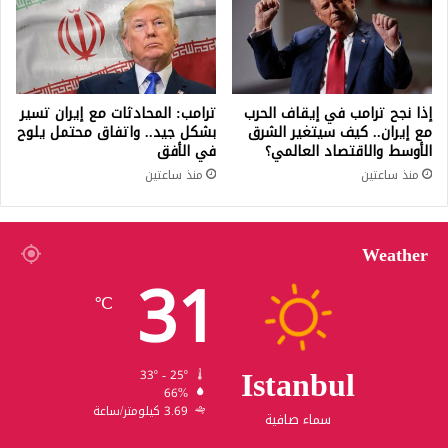
إذا نجح ترامب في إيقاف الحرب
ترامب: المحادثات مع إيران تسير
مع إيران.. كيف سيتغير الشرق
بشكل جيد.. واتفاق محتمل يلوح
الأوسط والاقتصاد العالمي؟
في الأفق
منذ ساعتين
منذ ساعتين
Weather
31
℃
Istanbul
33º - 25º
66%
3.69 كيلومتر/ساعة
سماء صافية