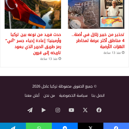
تحذير من خبير زلازل في أضنة..
حدث فريد من نوعه بين تركيا
4 مناطق أكثر عرضة لمخاطر
وأرمينيا! إعادة إحياء جسر “آني”
الهزات الأرضية
رمز طريق الحرير الذي يعود
تاريخه إلى قرون
منذ 13 ساعة
منذ 13 ساعة
© جميع الحقوق محفوظة تركيا عاجل 2026
اتصل بنا
سياسة الخصوصية
من نحن
أعلن معنا
‫X
فيسبوك
‫YouTube
انستقرام
‏Google
تيلقرام
Play