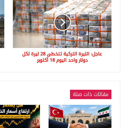
الليرة
الج
التركية
الإ
تتخطى
يعل
28
است
ليرة
للت
لكل
براً
دولار
داخ
واحد
قطا
عاجل: الليرة التركية تتخطى 28 ليرة لكل
اليوم
غزة
18
دولار واحد اليوم 18 أكتوبر
أكتوبر
مقالات ذات صلة