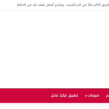
اقية لإنشاء “الجامعة السورية التركية” في دمشق.. منح دراسية واعتراف بالشهادات
لم
منوعات
تطبيق تركيا عاجل