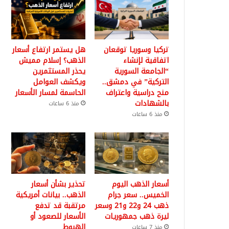
تركيا وسوريا توقعان
هل يستمر ارتفاع أسعار
اتفاقية لإنشاء
الذهب؟ إسلام مميش
“الجامعة السورية
يحذر المستثمرين
التركية” في دمشق..
ويكشف العوامل
منح دراسية واعتراف
الحاسمة لمسار الأسعار
بالشهادات
منذ 6 ساعات
منذ 6 ساعات
أسعار الذهب اليوم
تحذير بشأن أسعار
الخميس.. سعر جرام
الذهب.. بيانات أمريكية
ذهب 24 و22 و21 وسعر
مرتقبة قد تدفع
ليرة ذهب جمهوريات
الأسعار للصعود أو
الهبوط
منذ 7 ساعات