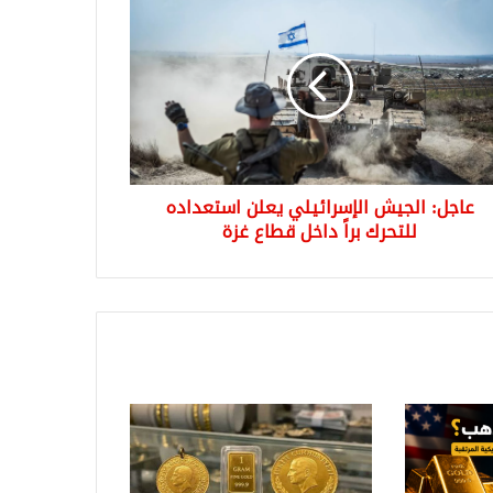
يش
سرائيلي
ن
عداده
حرك
ل
ع
عاجل: الجيش الإسرائيلي يعلن استعداده
للتحرك براً داخل قطاع غزة