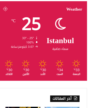
Weather
25
℃
Istanbul
33º - 25º
100%
3.07 كيلومتر/ساعة
سماء صافية
30
30
30
34
33
℃
℃
℃
℃
℃
الجمعة
السبت
الأحد
الأثنين
الثلاثاء
أخر المقالات