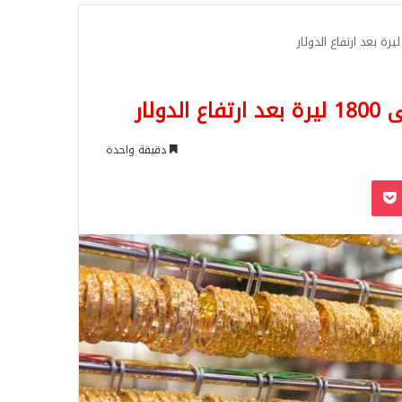
للبحث
لار
دقيقة واحدة
‫Pocket
Odnoklassn