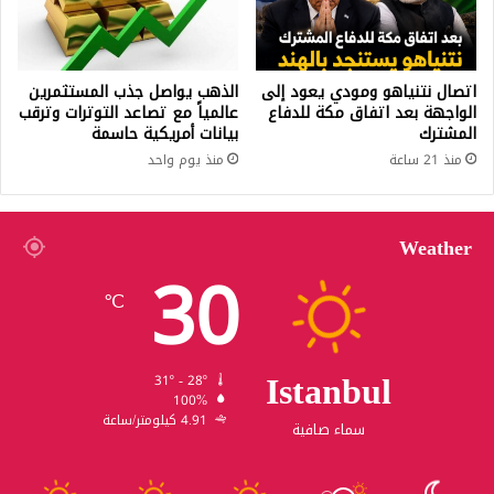
اتصال نتنياهو ومودي يعود إلى
الذهب يواصل جذب المستثمرين
الواجهة بعد اتفاق مكة للدفاع
عالمياً مع تصاعد التوترات وترقب
المشترك
بيانات أمريكية حاسمة
منذ 21 ساعة
منذ يوم واحد
Weather
30
℃
Istanbul
31º - 28º
100%
4.91 كيلومتر/ساعة
سماء صافية