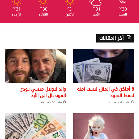
31
30
31
31
30
℃
℃
℃
℃
℃
السبت
الأحد
الأثنين
الثلاثاء
الأربعاء
أخر المقالات
8 أماكن في المنزل ليست آمنة
والد ليونيل ميسي يودع
لحفظ النقود
المونديال الى الأبد
منذ 45 دقيقة
منذ 51 دقيقة