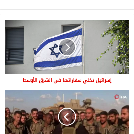
إسرائيل
تخلي
سفاراتها
في
الشرق
الأوسط
إسرائيل تخلي سفاراتها في الشرق الأوسط
نتنياهو
على
حدود
غزة
يوجه
رسالة
"نحن