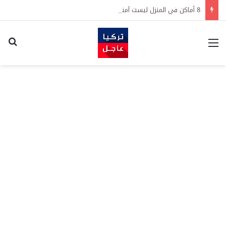
8 أماكن في المنزل ليست آمنة لحفظ النقود
القائمة
اكت