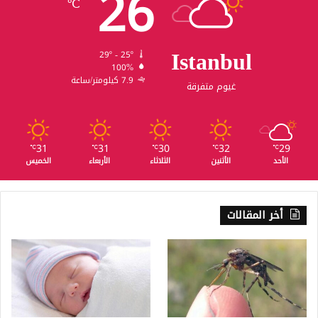
26
℃
Istanbul
29º - 25º
100%
7.9 كيلومتر/ساعة
غيوم متفرقة
31
31
30
32
29
℃
℃
℃
℃
℃
الأحد
الأثنين
الثلاثاء
الأربعاء
الخميس
أخر المقالات