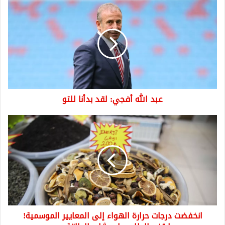
عبد
الله
أفجي:
لقد
بدأنا
للتو
عبد الله أفجي: لقد بدأنا للتو
انخفضت
درجات
حرارة
الهواء
إلى
المعايير
الموسمية!
ارتفع
الطلب
انخفضت درجات حرارة الهواء إلى المعايير الموسمية!
على