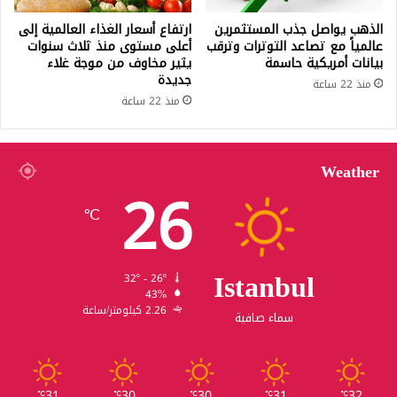
الذهب يواصل جذب المستثمرين
ارتفاع أسعار الغذاء العالمية إلى
عالمياً مع تصاعد التوترات وترقب
أعلى مستوى منذ ثلاث سنوات
بيانات أمريكية حاسمة
يثير مخاوف من موجة غلاء
جديدة
منذ 22 ساعة
منذ 22 ساعة
Weather
26
℃
Istanbul
32º - 26º
43%
2.26 كيلومتر/ساعة
سماء صافية
31
30
30
31
32
℃
℃
℃
℃
℃