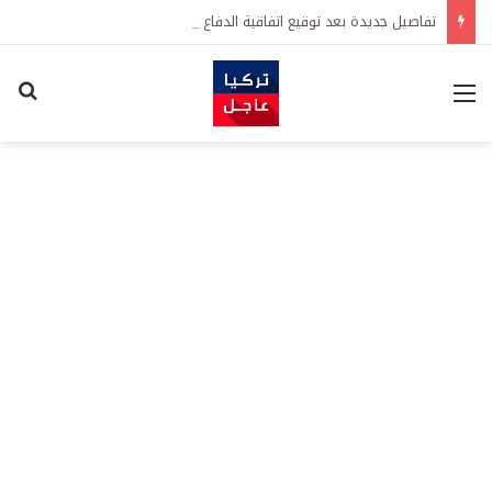
تفاصيل جديدة بعد توقيع اتفاقية الدفاع بين تركيا والسعودية وباكستان.. ما الهدف من التحالف الثلاثي؟
القائمة
اكت