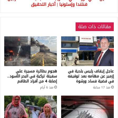
فنلندا
فنلندا وإستونيا | أخبار التحقيق
وإستونيا
|
أخبار
مقالات ذات صلة
التحقيق
عاجل إيقاف رئيس بلدية في
هجوم بطائرة مسيرة على
إزمير عن مهامه بعد توقيفه
سفينة تركية في البحر الأسود..
في قضية فساد ورشوة
إصابة 4 من أفراد الطاقم
منذ 17 ساعة
منذ 6 أيام