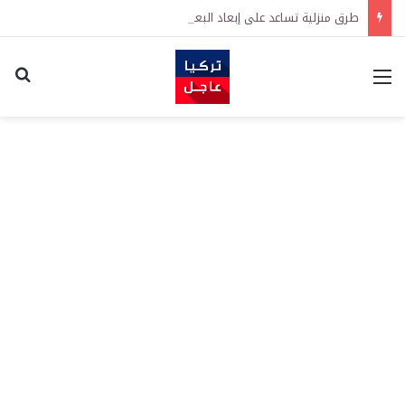
طرق منزلية تساعد على إبعاد البعوض عن المنزل في الصيف
القائمة
اكت