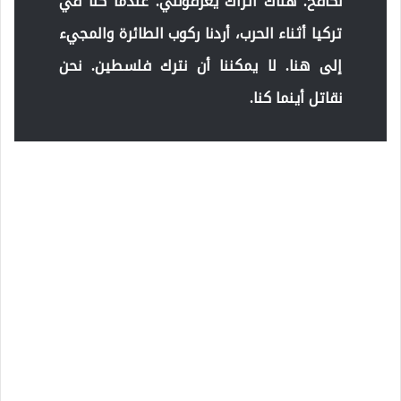
نكافح. هناك أتراك يعرفونني. عندما كنا في
تركيا أثناء الحرب، أردنا ركوب الطائرة والمجيء
إلى هنا. لا يمكننا أن نترك فلسطين. نحن
نقاتل أينما كنا.