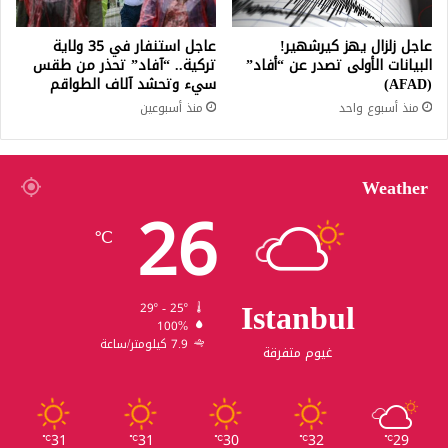
عاجل زلزال يهز كيرشهير!
عاجل استنفار في 35 ولاية
البيانات الأولى تصدر عن “أفاد”
تركية.. “آفاد” تحذر من طقس
(AFAD)
سيء وتحشد آلاف الطواقم
منذ أسبوع واحد
منذ أسبوعين
Weather
26
℃
Istanbul
29º - 25º
100%
7.9 كيلومتر/ساعة
غيوم متفرقة
31
31
30
32
29
℃
℃
℃
℃
℃