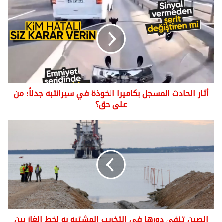
الحادث
المسجل
بكاميرا
الخوذة
في
سيرانتبه
جدلاً:
من
أثار الحادث المسجل بكاميرا الخوذة في سيرانتبه جدلاً: من
على
حق؟
على حق؟
الصين
تنفي
دورها
في
التخريب
المشتبه
به
لخط
الغاز
الصين تنفي دورها في التخريب المشتبه به لخط الغاز بين
بين