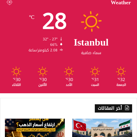
Weather
28
℃
Istanbul
32º - 27º
66%
2.08 كيلومتر/ساعة
سماء صافية
30
30
30
31
32
℃
℃
℃
℃
℃
الجمعة
السبت
الأحد
الأثنين
الثلاثاء
أخر المقالات