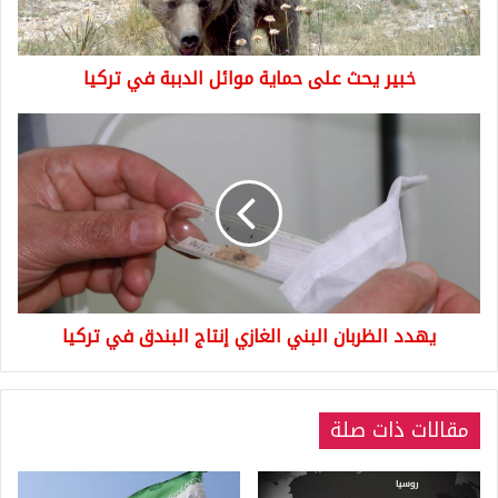
في
تركيا
خبير يحث على حماية موائل الدببة في تركيا
يهدد
الظربان
البني
الغازي
إنتاج
البندق
في
تركيا
يهدد الظربان البني الغازي إنتاج البندق في تركيا
مقالات ذات صلة