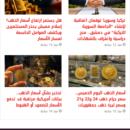
تركيا وسوريا توقعان اتفاقية
هل يستمر ارتفاع أسعار الذهب؟
لإنشاء “الجامعة السورية
إسلام مميش يحذر المستثمرين
التركية” في دمشق.. منح
ويكشف العوامل الحاسمة
دراسية واعتراف بالشهادات
لمسار الأسعار
منذ 12 ساعة
منذ 13 ساعة
أسعار الذهب اليوم الخميس..
تحذير بشأن أسعار الذهب..
سعر جرام ذهب 24 و22 و21
بيانات أمريكية مرتقبة قد تدفع
وسعر ليرة ذهب جمهوريات
الأسعار للصعود أو الهبوط
منذ 13 ساعة
منذ 14 ساعة