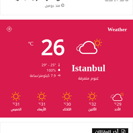
منذ يومين
Weather
26
℃
Istanbul
29º - 25º
100%
7.9 كيلومتر/ساعة
غيوم متفرقة
31
31
30
32
29
℃
℃
℃
℃
℃
الأحد
الأثنين
الثلاثاء
الأربعاء
الخميس
أخر المقالات