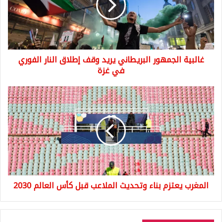
وقف
إطلاق
النار
الفوري
في
غالبية الجمهور البريطاني يريد وقف إطلاق النار الفوري
غزة
في غزة
المغرب
يعتزم
بناء
وتحديث
الملاعب
قبل
كأس
العالم
2030
المغرب يعتزم بناء وتحديث الملاعب قبل كأس العالم 2030