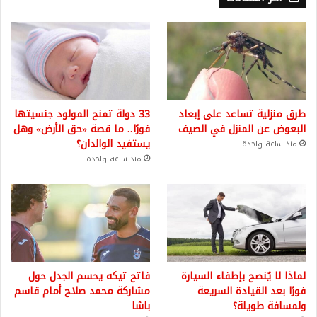
طرق منزلية تساعد على إبعاد
33 دولة تمنح المولود جنسيتها
البعوض عن المنزل في الصيف
فورًا.. ما قصة «حق الأرض» وهل
يستفيد الوالدان؟
منذ ساعة واحدة
منذ ساعة واحدة
لماذا لا يُنصح بإطفاء السيارة
فاتح تيكه يحسم الجدل حول
فورًا بعد القيادة السريعة
مشاركة محمد صلاح أمام قاسم
ولمسافة طويلة؟
باشا