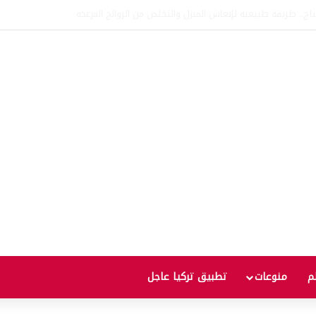
اتفاقية الدفاع بين تركيا والسعودية وباكستان.. ما الهدف من التحالف الثلاثي؟
لم
منوعات
تطبيق تركيا عاجل