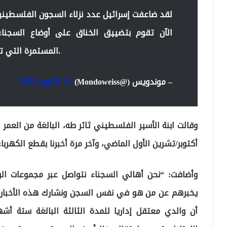
الآن تقوم بتضييق الخناق على أوضاع السجناء.
المستمرة التي تشنها إسرائيل ضد المقاومة الفلسطينية.
– موندويس (@Mondoweiss)
21 أكتوبر 2023
أكتوبر/تشرين الأول الماضي، وآخر مرة أخبرنا بقطع الكهربا
وأضافت: “نحن أهالي السجناء نتواصل عبر مجموعات الو
يخبرهم عن من هو في نفس السجن ونشارك هذه الأخبار”.
أن والدي معتقل إداريا للمدة الثالثة البالغة ستة أش