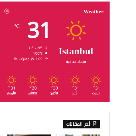
Weather
31
℃
Istanbul
31º - 28º
100%
1.09 كيلومتر/ساعة
سماء صافية
31
30
30
31
31
℃
℃
℃
℃
℃
السبت
الأحد
الأثنين
الثلاثاء
الأربعاء
أخر المقالات