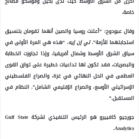
أخرى من الشرق الأوسط حيث لدى بكين وموسكو مصالح
خاصة.
وقال عبودوح: “أعلنت روسيا والصين أنهما تقومان بتنسيق
استجابتهما للأزمة”.
تي إن إيه
. “هذه هي المرة الأولى في
سياق الشرق الأوسط وشمال أفريقيا، وإذا تجاوزت الخطابة
والبصريات، فقد تكون لها تداعيات خطيرة على توازن القوى
العظمى في الحل النهائي في غزة، والصراع الفلسطيني
الإسرائيلي الأوسع، والصراع الإقليمي الشامل”. النظام في
المستقبل.”
جورجيو كافييرو هو الرئيس التنفيذي لشركة Gulf State
Analytics.