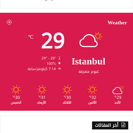
Weather
29
℃
Istanbul
29º - 26º
100%
7.14 كيلومتر/ساعة
غيوم متفرقة
30
31
30
32
29
℃
℃
℃
℃
℃
الأحد
الأثنين
الثلاثاء
الأربعاء
الخميس
أخر المقالات