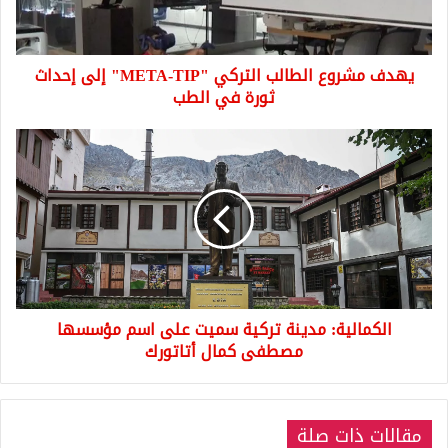
إلى
إحداث
ثورة
يهدف مشروع الطالب التركي "META-TIP" إلى إحداث
في
الطب
ثورة في الطب
الكمالية:
مدينة
تركية
سميت
على
اسم
مؤسسها
مصطفى
كمال
الكمالية: مدينة تركية سميت على اسم مؤسسها
أتاتورك
مصطفى كمال أتاتورك
مقالات ذات صلة