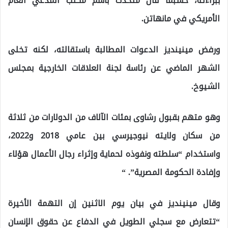
ببراءته، حسبما قال متحدث باسم مكتب المدعي العام
الأمريكي في مانهاتن.
ورفض مينينديز الدعوات المطالبة باستقالته، لكنه تخلى
الشهر الماضي عن رئاسة لجنة العلاقات الخارجية بمجلس
الشيوخ.
وهو متهم بقبول رشاوى بمئات الآلاف من الدولارات من ثلاثة
من سكان ولايته نيوجيرسي بين عامي 2018 و2022،
واستخدام “سلطته ونفوذه لحماية وإثراء رجال الأعمال هؤلاء
وإفادة الحكومة المصرية”. “
وقال مينينديز في بيان يوم الاثنين إن التهمة الأخيرة
“تتعارض مع سجلي الطويل في الدفاع عن حقوق الإنسان