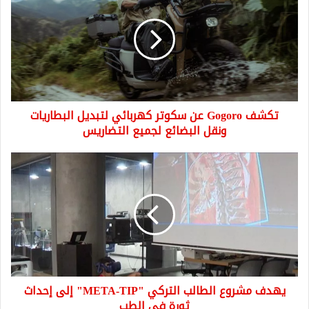
عن
سكوتر
كهربائي
لتبديل
البطاريات
ونقل
البضائع
تكشف Gogoro عن سكوتر كهربائي لتبديل البطاريات
لجميع
التضاريس
ونقل البضائع لجميع التضاريس
يهدف
مشروع
الطالب
التركي
"META-
TIP"
إلى
إحداث
ثورة
يهدف مشروع الطالب التركي "META-TIP" إلى إحداث
في
الطب
ثورة في الطب