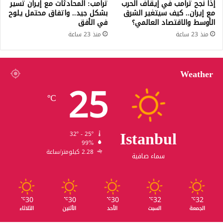
إذا نجح ترامب في إيقاف الحرب
ترامب: المحادثات مع إيران تسير
مع إيران.. كيف سيتغير الشرق
بشكل جيد.. واتفاق محتمل يلوح
الأوسط والاقتصاد العالمي؟
في الأفق
منذ 23 ساعة
منذ 23 ساعة
Weather
25
℃
Istanbul
32º - 25º
99%
2.28 كيلومتر/ساعة
سماء صافية
30
30
30
32
32
℃
℃
℃
℃
℃
الجمعة
السبت
الأحد
الأثنين
الثلاثاء