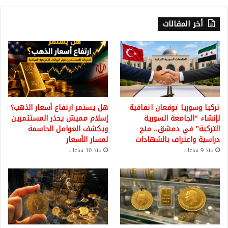
أخر المقالات
تركيا وسوريا توقعان اتفاقية
هل يستمر ارتفاع أسعار الذهب؟
لإنشاء “الجامعة السورية
إسلام مميش يحذر المستثمرين
التركية” في دمشق.. منح
ويكشف العوامل الحاسمة
دراسية واعتراف بالشهادات
لمسار الأسعار
منذ 9 ساعات
منذ 10 ساعات