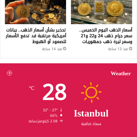
لكرة
القدم)
-
آخر
أسعار الذهب اليوم الخميس..
تحذير بشأن أسعار الذهب.. بيانات
الأخبار
سعر جرام ذهب 24 و22 و21
أمريكية مرتقبة قد تدفع الأسعار
الرياضية
وسعر ليرة ذهب جمهوريات
للصعود أو الهبوط
منذ 13 ساعة
منذ 14 ساعة
Weather
28
℃
Istanbul
32º - 27º
66%
2.08 كيلومتر/ساعة
سماء صافية