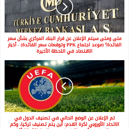
الإعلان
عن
قرار
البنك
المركزي
بشأن
متى ومتى سيتم الإعلان عن قرار البنك المركزي بشأن سعر
سعر
الفائدة؟
الفائدة؟ (موعد اجتماع PPK وتوقعات سعر الفائدة) - أخبار
(موعد
الاقتصاد في اللحظة الأخيرة
اجتماع
PPK
تم
وتوقعات
الإعلان
سعر
عن
الفائدة)
الوضع
-
الحالي
أخبار
في
الاقتصاد
تصنيف
في
الدول
اللحظة
في
الأخيرة
تم الإعلان عن الوضع الحالي في تصنيف الدول في
الاتحاد
الأوروبي
الاتحاد الأوروبي لكرة القدم: أين يتم تصنيف تركيا، وكم