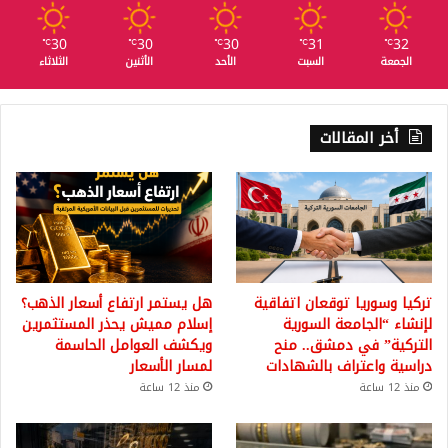
30
30
30
31
32
℃
℃
℃
℃
℃
الجمعة
السبت
الأحد
الأثنين
الثلاثاء
أخر المقالات
تركيا وسوريا توقعان اتفاقية
هل يستمر ارتفاع أسعار الذهب؟
لإنشاء “الجامعة السورية
إسلام مميش يحذر المستثمرين
التركية” في دمشق.. منح
ويكشف العوامل الحاسمة
دراسية واعتراف بالشهادات
لمسار الأسعار
منذ 12 ساعة
منذ 12 ساعة