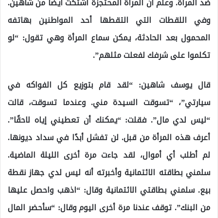
ضد المرأة. وعلم أن المرأة المحتجزة اشتكت أيضًا من شاهين.
وفي اللقطات التي التقطها أحد المواطنين بهاتفه
المحمول بعد الحادثة، يمكن سماع المرأة وهي تقول: “لو
تكلموا على شرفك لفعلت مثلهم”.
قال يوسف شاهين: “لقد قام بتوزيع كل الفواكه في
سيارتي”، “تسوقت السيدة مني. وعندما تسوقت، قالت
“ليس لدي مال”. فقلت: “يمكنك أن تعطيني إياه لاحقًا”.
أعرف هذه المرأة من قبل. لن تفشل أبدًا في سداد ديونها.
لم أطلب أي أموال، لقد جاءت مرة أخرى الليلة الماضية.
سلمني بطاقته الائتمانية وأخبرته أنه ليس لدي جهاز نقطة
بيع. سلمني بطاقتي الائتمانية وقال: “اذهب واحصل عليها
من البنك”. توقف عندنا مرة أخرى اليوم وقال: “سأحضر المال