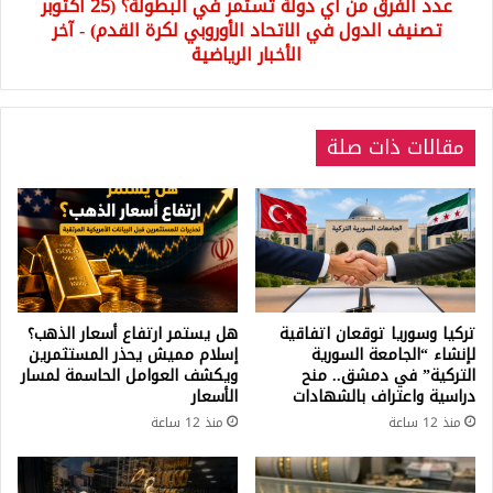
لكرة
عدد الفرق من أي دولة تستمر في البطولة؟ (25 أكتوبر
القدم:
تصنيف الدول في الاتحاد الأوروبي لكرة القدم) - آخر
أين
الأخبار الرياضية
يتم
تصنيف
تركيا،
وكم
مقالات ذات صلة
عدد
الفرق
من
أي
دولة
تستمر
في
البطولة؟
تركيا وسوريا توقعان اتفاقية
هل يستمر ارتفاع أسعار الذهب؟
(25
لإنشاء “الجامعة السورية
إسلام مميش يحذر المستثمرين
أكتوبر
التركية” في دمشق.. منح
ويكشف العوامل الحاسمة لمسار
تصنيف
دراسية واعتراف بالشهادات
الأسعار
الدول
منذ 12 ساعة
منذ 12 ساعة
في
الاتحاد
الأوروبي