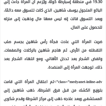
19.30 في منطقة إسبارطة كولة. ويُزعم أن المرأة جاءت إلى
البائع المتجول يوسف شاهين، الذي كانت تتسوق معه دائمًا،
وبعد التسوق قالت إنه ليس معها مال وذهبت إلى منزله
للحصول على المال.
ضربت المرأة التي عادت فجأة رأس شاهين بجسم صلب
التقطته من الأرض. ثم هاجم شاهين بالركلات والصفعات.
وانفض الشجار بعد تدخل الأهالي. ومع انتهاء الشجار بعد
ذلك، توجهت المرأة إلى المنضدة.
class=”medyanet-inline-adv”>تم اعتقال المرأة التي قامت
بتوزيع الكشك من قبل فرق الشرطة. ذهب شاهين إلى
المستشفى وبعد علاجه ذهب إلى مركز الشرطة وقدم شكوى