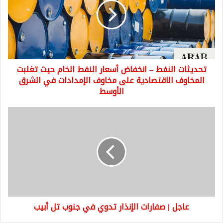
انخفاض
أسعار
النفط
الخام
حيث
تغلبت
تحديثات النفط – انخفاض أسعار النفط الخام حيث تغلبت
المخاوف
الاقتصادية
المخاوف الاقتصادية على مخاوف الإمدادات في الشرق
على
الأوسط
مخاوف
الإمدادات
عاجل
في
|
الشرق
صفارات
الأوسط
الإنذار
تدوي
في
جنوب
تل
أبيب
عاجل | صفارات الإنذار تدوي في جنوب تل أبيب