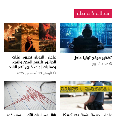
مقالات ذات صلة
عاجل : اليونان تحترق: مئات
تهكير موقع تركيا عاجل
الحرائق تلتهم المدن والقرى
منذ 3 أسابيع
وعمليات إجلاء كبرى تهز البلاد
الأربعاء, 13 أغسطس, 2025
عاجل : جريمة بشعة تهز أمريكا:
زلزال في إيران الآن … سبب ذعر