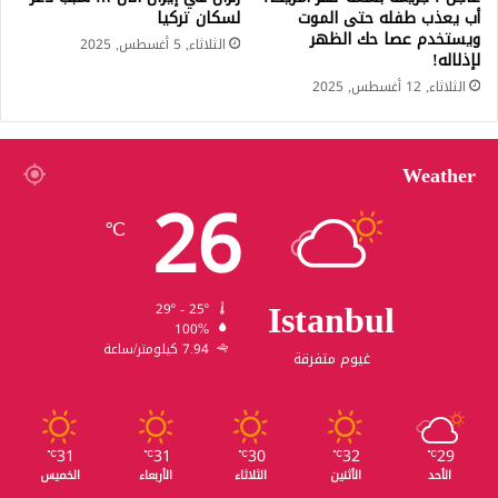
أب يعذب طفله حتى الموت
لسكان تركيا
ويستخدم عصا حك الظهر
الثلاثاء, 5 أغسطس, 2025
لإذلاله!
الثلاثاء, 12 أغسطس, 2025
Weather
26
℃
Istanbul
29º - 25º
100%
7.94 كيلومتر/ساعة
غيوم متفرقة
31
31
30
32
29
℃
℃
℃
℃
℃
الأحد
الأثنين
الثلاثاء
الأربعاء
الخميس