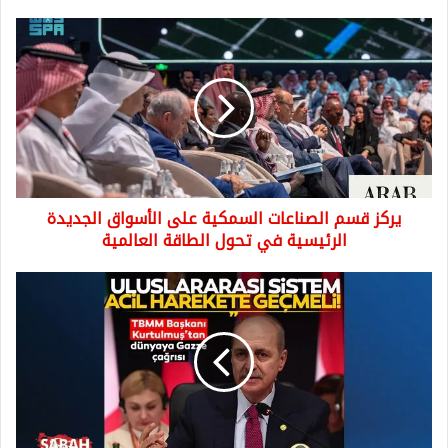
يركز
قسم
الصناعات
السمكية
على
الأسواق
الجديدة
الرئيسية
في
يركز قسم الصناعات السمكية على الأسواق الجديدة
تحول
الطاقة
الرئيسية في تحول الطاقة العالمية
العالمية
نحن
ندافع
عن
91
حدودًا
في
أوكرانيا
و67