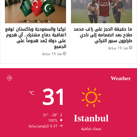
ما حقيقة الحجز على راتب محمد
تركيا والسعودية وباكستان توقع
صلاح بعد انضمامه إلى نادي
اتفاقية دفاع مشترك.. أي هجوم
طرابزون سبور التركي
على دولة يُعد هجوماً على
الجميع
منذ 19 ساعة
منذ 19 ساعة
Weather
31
℃
Istanbul
31º - 28º
100%
6.37 كيلومتر/ساعة
سماء صافية