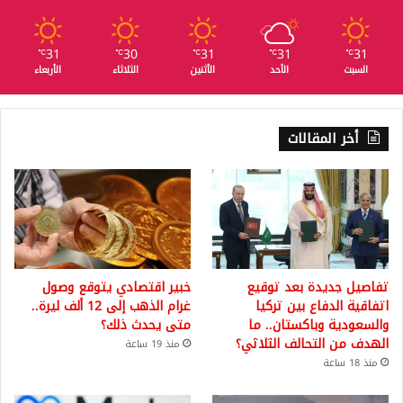
31
30
31
31
31
℃
℃
℃
℃
℃
السبت
الأحد
الأثنين
الثلاثاء
الأربعاء
أخر المقالات
تفاصيل جديدة بعد توقيع
خبير اقتصادي يتوقع وصول
اتفاقية الدفاع بين تركيا
غرام الذهب إلى 12 ألف ليرة..
والسعودية وباكستان.. ما
متى يحدث ذلك؟
الهدف من التحالف الثلاثي؟
منذ 19 ساعة
منذ 18 ساعة