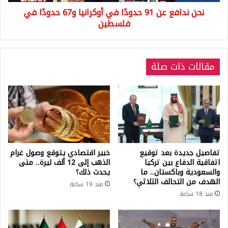
حدودًا
نحن ندافع عن 91 حدودًا في أوكرانيا و67 حدودًا في
في
فلسطين
فلسطين
مقالات ذات صلة
تفاصيل جديدة بعد توقيع
خبير اقتصادي يتوقع وصول غرام
اتفاقية الدفاع بين تركيا
الذهب إلى 12 ألف ليرة.. متى
والسعودية وباكستان.. ما
يحدث ذلك؟
الهدف من التحالف الثلاثي؟
منذ 19 ساعة
منذ 18 ساعة