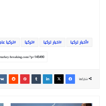
أخبار تركيا
اخبار تركيا
تركيا
تركيا عاج
فيسبوك
‫X
لينكدإن
بينتيريست
شاركها
وقتلت
ستز