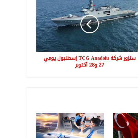
ة
T
Anad
نبول
ي
2
بر
ستزور شركة TCG Anadolu إسطنبول يومي
27 و28 أكتوبر