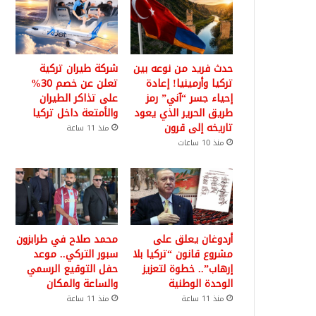
حدث فريد من نوعه بين
شركة طيران تركية
تركيا وأرمينيا! إعادة
تعلن عن خصم 30%
إحياء جسر “آني” رمز
على تذاكر الطيران
طريق الحرير الذي يعود
والأمتعة داخل تركيا
تاريخه إلى قرون
منذ 11 ساعة
منذ 10 ساعات
أردوغان يعلق على
محمد صلاح في طرابزون
مشروع قانون “تركيا بلا
سبور التركي.. موعد
إرهاب”.. خطوة لتعزيز
حفل التوقيع الرسمي
الوحدة الوطنية
والساعة والمكان
منذ 11 ساعة
منذ 11 ساعة