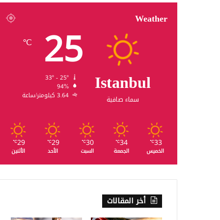
Weather
25
℃
Istanbul
33º - 25º
94%
3.64 كيلومتر/ساعة
سماء صافية
29
29
30
34
33
℃
℃
℃
℃
℃
الخميس
الجمعة
السبت
الأحد
الأثنين
أخر المقالات