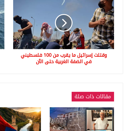
إسرائيل
شرك
ما
CG
يقرب
olu
من
إسط
100
يوم
فلسطيني
27
في
و8
الضفة
أكتو
وقتلت إسرائيل ما يقرب من 100 فلسطيني
الغربية
حتى
في الضفة الغربية حتى الآن
الآن
مقالات ذات صلة