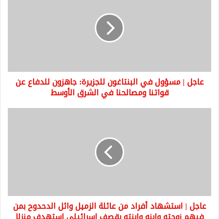
مسؤول
في
البنتاغون
للجزيرة:
جاهزون
للدفاع
عن
عاجل | مسؤول في البنتاغون للجزيرة: جاهزون للدفاع عن
قواتنا
ومصالحنا
قواتنا ومصالحنا في الشرق الأوسط
في
الشرق
عاجل
الأوسط
|
استشهاد
أفراد
من
عائلة
الزميل
وائل
الدحدوح
عاجل | استشهاد أفراد من عائلة الزميل وائل الدحدوح بمن
بمن
فيهم
فيهم زوجته وابنه وابنته بقصف إسرائيلي استهدف منزلا