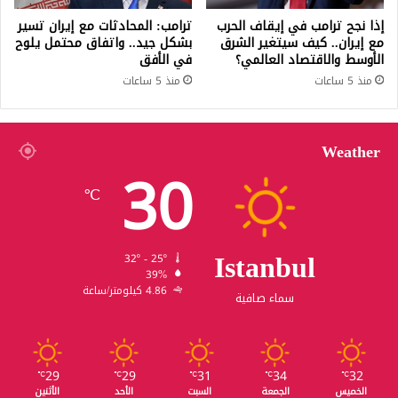
إذا نجح ترامب في إيقاف الحرب
ترامب: المحادثات مع إيران تسير
مع إيران.. كيف سيتغير الشرق
بشكل جيد.. واتفاق محتمل يلوح
الأوسط والاقتصاد العالمي؟
في الأفق
منذ 5 ساعات
منذ 5 ساعات
Weather
30
℃
Istanbul
32º - 25º
39%
4.86 كيلومتر/ساعة
سماء صافية
29
29
31
34
32
℃
℃
℃
℃
℃
الخميس
الجمعة
السبت
الأحد
الأثنين