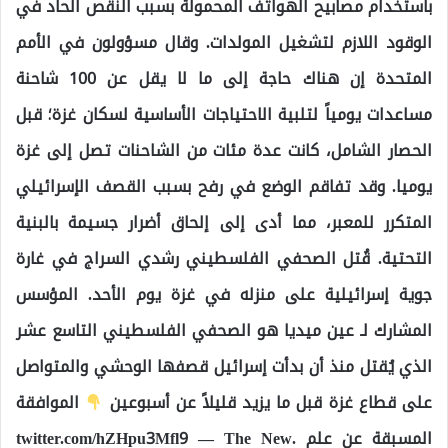
باستخدام مصابيح الهواتف المحمولة بسبب النقص الحاد في
الوقود اللازم لتشغيل المولدات. وقال مسؤولون في الأمم
المتحدة إن هناك حاجة إلى ما لا يقل عن 100 شاحنة
مساعدات يومياً لتلبية الاحتياجات الأساسية لسكان غزة؛ قبل
الحصار الشامل، كانت عدة مئات من الشاحنات تصل إلى غزة
يوميا. وقد تفاقم الوضع في رفح بسبب القصف الإسرائيلي
المتكرر للمعبر، مما أدى إلى إلحاق أضرار جسيمة بالبنية
التحتية. قُتل الصحفي الفلسطيني رشدي السراج في غارة
جوية إسرائيلية على منزله في غزة يوم الأحد. المؤسس
المشارك لـ عين ميديا ​​هو الصحفي الفلسطيني التاسع عشر
الذي يُقتل منذ أن بدأت إسرائيل قصفها الوحشي والمتواصل
على قطاع غزة قبل ما يزيد قليلاً عن أسبوعين
الموافقة
المسبقة عن علم .twitter.com/hZHpu3Mfl9 — The New