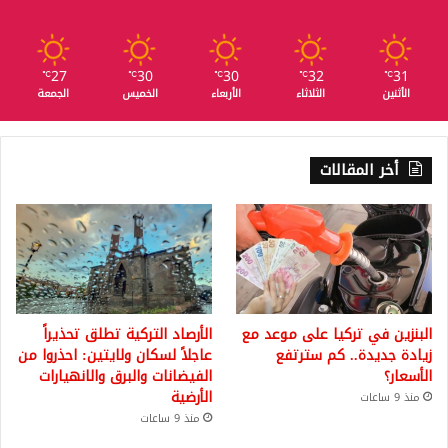
27
30
30
32
31
℃
℃
℃
℃
℃
الأثنين
الثلاثاء
الأربعاء
الخميس
الجمعة
أخر المقالات
البنزين في تركيا على موعد مع
الأرصاد التركية تطلق تحذيراً
زيادة جديدة.. كم سترتفع
عاجلاً لسكان ولايتين: احذروا من
الأسعار؟
الفيضانات والبرق والانهيارات
الأرضية
منذ 9 ساعات
منذ 9 ساعات