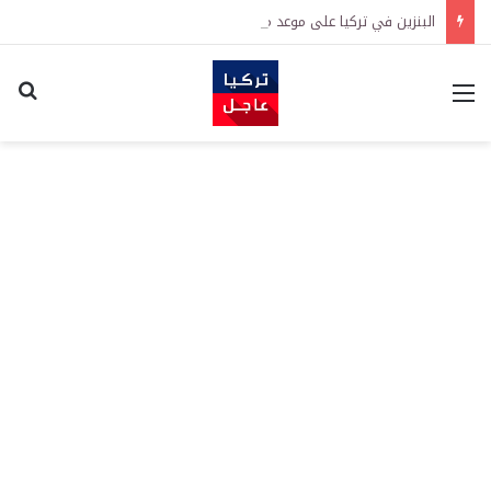
البنزين في تركيا على موعد مع زيادة جديدة.. كم سترتفع الأسعار؟
القائمة
اكت