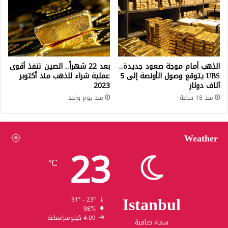
الذهب أمام موجة صعود جديدة..
بعد 22 شهراً.. الصين تنفذ أقوى
UBS يتوقع وصول الأونصة إلى 5
عملية شراء للذهب منذ أكتوبر
آلاف دولار
2023
منذ 18 ساعة
منذ يوم واحد
Weather
23
℃
Istanbul
31º - 23º
98%
4.09 كيلومتر/ساعة
سماء صافية