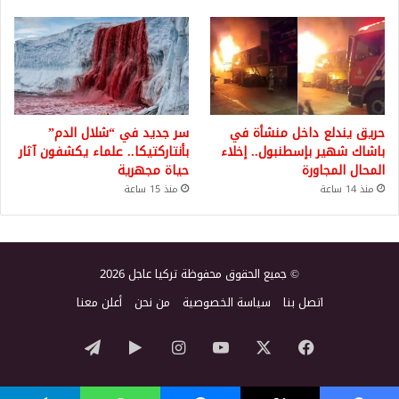
حريق يندلع داخل منشأة في
سر جديد في “شلال الدم”
باشاك شهير بإسطنبول.. إخلاء
بأنتاركتيكا.. علماء يكشفون آثار
المحال المجاورة
حياة مجهرية
منذ 14 ساعة
منذ 15 ساعة
© جميع الحقوق محفوظة تركيا عاجل 2026
اتصل بنا
سياسة الخصوصية
من نحن
أعلن معنا
‫X
فيسبوك
‫YouTube
انستقرام
‏Google
تيلقرام
Play