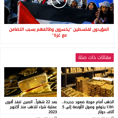
بسبب
التضامن
مع
غزة"
المؤيدون لفلسطين "يخسرون وظائفهم بسبب التضامن
مع غزة"
مقالات ذات صلة
الذهب أمام موجة صعود جديدة..
بعد 22 شهراً.. الصين تنفذ أقوى
UBS يتوقع وصول الأونصة إلى 5
عملية شراء للذهب منذ أكتوبر
آلاف دولار
2023