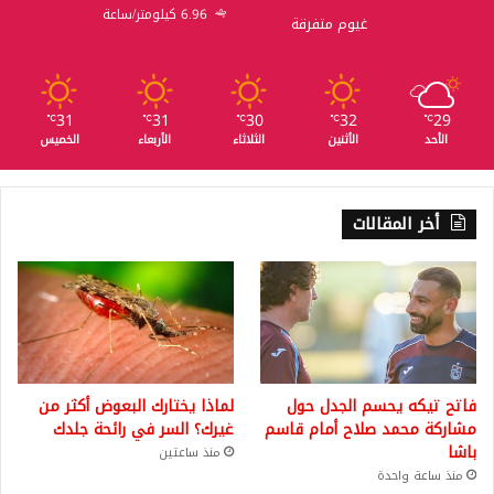
6.96 كيلومتر/ساعة
غيوم متفرقة
31
31
30
32
29
℃
℃
℃
℃
℃
الأحد
الأثنين
الثلاثاء
الأربعاء
الخميس
أخر المقالات
فاتح تيكه يحسم الجدل حول
لماذا يختارك البعوض أكثر من
مشاركة محمد صلاح أمام قاسم
غيرك؟ السر في رائحة جلدك
باشا
منذ ساعتين
منذ ساعة واحدة