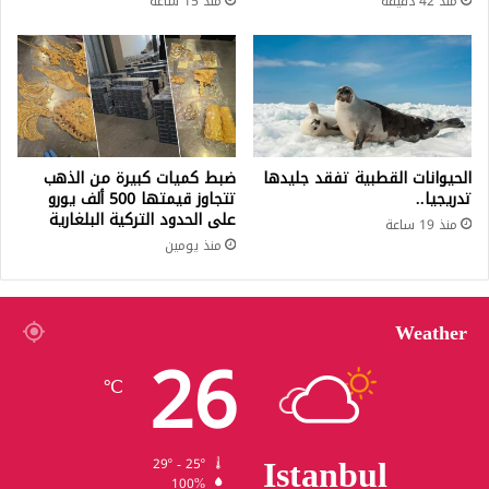
منذ 42 دقيقة
منذ 15 ساعة
الحيوانات القطبية تفقد جليدها
ضبط كميات كبيرة من الذهب
تدريجيا..
تتجاوز قيمتها 500 ألف يورو
على الحدود التركية البلغارية
منذ 19 ساعة
منذ يومين
Weather
26
℃
Istanbul
29º - 25º
100%