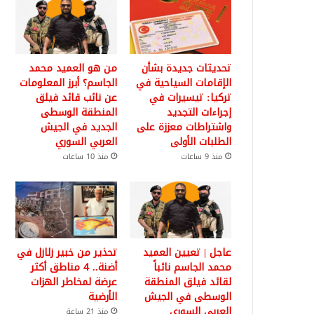
تحديثات جديدة بشأن
من هو العميد محمد
الإقامات السياحية في
الجاسم؟ أبرز المعلومات
تركيا: تيسيرات في
عن نائب قائد فيلق
إجراءات التجديد
المنطقة الوسطى
واشتراطات معززة على
الجديد في الجيش
الطلبات الأولى
العربي السوري
منذ 9 ساعات
منذ 10 ساعات
عاجل | تعيين العميد
تحذير من خبير زلازل في
محمد الجاسم نائباً
أضنة.. 4 مناطق أكثر
لقائد فيلق المنطقة
عرضة لمخاطر الهزات
الوسطى في الجيش
الأرضية
العربي السوري
منذ 21 ساعة