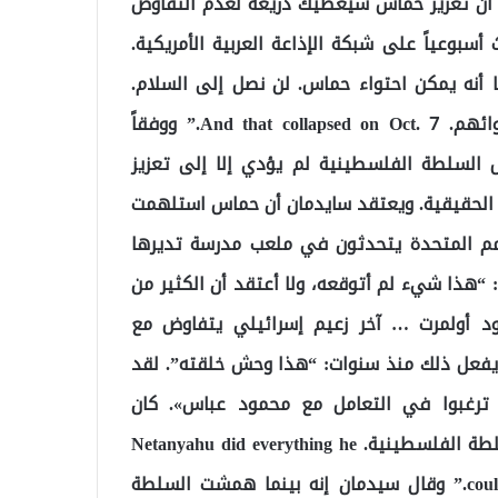
أن تعزيز حماس سيعطيك ذريعة لعدم التفاوض
بوعياً على شبكة الإذاعة العربية الأمريكية.
 أنه يمكن احتواء حماس. لن نصل إلى السلام.
ليس علينا التخلي عن أي شيء. لكن من الممكن احتوائهم. And that collapsed on Oct. 7.” ووفقاً
 السلطة الفلسطينية لم يؤدي إلا إلى تعزيز
الحقيقية. ويعتقد سايدمان أن حماس استلهمت
مم المتحدة يتحدثون في ملعب مدرسة تديرها
: “هذا شيء لم أتوقعه، ولا أعتقد أن الكثير من
هود أولمرت … آخر زعيم إسرائيلي يتفاوض مع
 يفعل ذلك منذ سنوات: “هذا وحش خلقته”. لقد
 ترغبوا في التعامل مع محمود عباس». كان
الإسرائيليون آمنون ، من نواح كثيرة ، بسبب استقرار السلطة الفلسطينية. Netanyahu did everything he
could to marginalize them and Hamas was the tool for it.” وقال سيدمان إنه بينما همشت السلطة