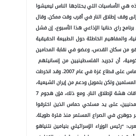
 هذه هي الأساسيات التي يحتاجها الناس ليعيشوا
ج إلى وقف إطلاق النار في أقرب وقت ممكن. وقال
رنامج راي حنانيا الإذاعي هذا الأسبوع، إن فشل
، والمفاهيم الخاطئة حول الطبيعة الحقيقية
و من سكان القدس، وعضو في نقابة المحامين
مية، أن تجريد الفلسطينيين من إنسانيتهم ​​
والقمع العنيف لهم ساهم في الأزمة الأخيرة. وسيطرت حماس على قطاع غزة في عام 2007. وقد انخرطت
 المسلمين ولكن بتمويل ودعم من إيران الشيعية،
في صراعات متعددة مع إسرائيل، وانتهت كل منها باتفاقات هشة لإطلاق النار. ومع ذلك، فإن هجوم 7
ي، معظمهم من المدنيين، على يد مسلحي حماس الذين اخترقوا
ير جوهري في الصراع المستمر منذ فترة طويلة.
رب: “رئيس الوزراء الإسرائيلي بنيامين نتنياهو