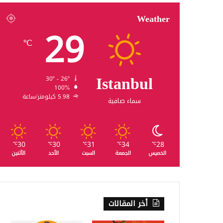
Weather
29
℃
Istanbul
30º - 26º
100%
5.98 كيلومتر/ساعة
سماء صافية
30
30
31
34
28
℃
℃
℃
℃
℃
الخميس
الجمعة
السبت
الأحد
الأثنين
أخر المقالات