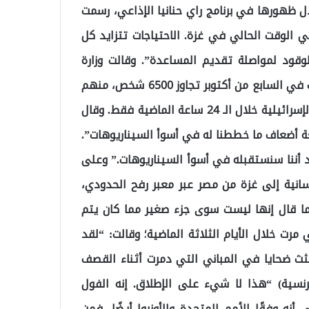
ال ظهورها في برنامج راي حنانيا الإذاعي، رسمت
ي الوقت الحالي في غزة. الاحتياجات تتزايد كل
وقود لمواصلة تقديم المساعدة”. وقالت وزارة
الصحة في غزة يوم الأربعاء إن عدد القتلى منذ بدء الحرب في السابع من أكتوبر تجاوز 6500 شخص، منهم
756 فلسطينيا، من بينهم 344 طفلا، قتلوا في الغارات الإسرائيلية خلال الـ 24 ساعة الماضية فقط. وقال
بعة أضعاف ما خططنا له في أسوأ السيناريوهات”.
قد أننا سنستقبله في أسوأ السيناريوهات.” وعلى
سانية إلى غزة من مصر عبر معبر رفح الحدودي،
توما قال إنها ليست سوى جزء صغير مما كان يتم
مرت خلال الأيام الثلاثة الماضية؛ وقالت: “لقد
 وجثث ضحايا في المباني التي دمرت أثناء القصف
رنسية) “هذا لا شيء على الإطلاق. إنه الفول
 أنه وفقًا للأمم المتحدة والأونروا أيضًا، فمن