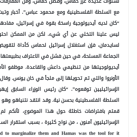
لسنوات عديدة عزز حماس، وفضل حماس، ومن المفارقات 
مع السلطة الفلسطينية ومع محمود عباس”. أخبار وتبث أس
“كان لديه أيديولوجية راسخة بقوة في إسرائيل، مفادها
لسايدمان، فإن استغلال إسرائيل لحماس كأداة لتقويض
الجماعة المسلحة، في حين فشل في الاعتراف بطبيعتها 
أيديولوجيتها من تنظيمي داعش والقاعدة. موظفو الأ
الأونروا والتي تم تحويلها إلى ملجأ في خان يونس. وقال
الإسرائيليين توقعوه”. “كان رئيس الوزراء السابق إي
السلطة الفلسطينية بحسن نية. وقد انتقد نتنياهو وهو
قمتم بافتراضات خاطئة حول هذا الموضوع، لأنكم لم