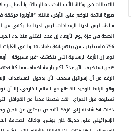
الاتصالات في وكالة الأمم المتحدة للإغاثة والأعمال. وخل
صورة قاتمة للوضع على الأرض، قائلة: “الأونروا مرهقة ف
ساعة. ليس لدينا الإمدادات. ليس لدينا ما يكفي من ال
توما إن الأزمة الإنسانية التي تتكشف “غير مسبوقة – أر
“نحن نستضيف الآن عددًا أكبر بأربعة أضعاف مما كنا نعت
الرغم من أن إسرائيل سمحت الآن بدخول المساعدات الإن
وهو الرابط الوحيد للقطاع مع العالم الخارجي، إلا أن 
تسليمه قبل الصراع. “لقد شهدنا عدداً من القوافل التي 
دخلت 54 شاحنة إلى غزة”. أشخاص يبحثون عن ناجين
الإسرائيلي على مدينة خان يونس. (وكالة الصحافة الف
السوداني. انها فتات. إذا قارناها بالأرقام التي تشير إلى