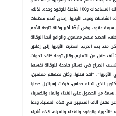
المفترض أن تصل كل يوم إلى غزة 500 شاحنة، بما في ذلك المساعدات و100 شاحنة للوقود وحده. لذلك،
 لدى أي من هذه الشاحنات وقود. الأونروا، إحدى أقدم منظمات
بعة عقود. وهي أيضًا أكبر وكالة تابعة للأمم
 نشطة في قطاع غزة، حيث يعمل بها 13,000 موظف، العديد منهم معلمون. والواقع أنها الوكالة
كن منذ بدء الحرب، اضطرت الأونروا إلى إغلاق
مدارسها في غزة، مما أدى إلى حرمان ما لا يقل عن 300 ألف طفل من التعليم. وقال توما: “لقد تحولت
 تسبب الصراع في خسائر فادحة للوكالة نفسها
توما: “لقد فقدنا بالفعل 35 زميلا في الأونروا”. “لقد قتلوا. وكان نصفهم معلمين،
هم رجال، ونصفهم نساء”. وفي أعقاب هجوم 7 أكتوبر الذي شنته حماس، فرضت إسرائيل حصارا
صارما على غزة، وحرمت سكانها الفقراء البالغ عددهم 2.2 نسمة من الحصول على الغذاء والماء والكهرباء
 عن مقتل آلاف المدنيين في هذه العملية. ودعا
 “الأدوية والوقود والغذاء والمياه، هذه أشياء