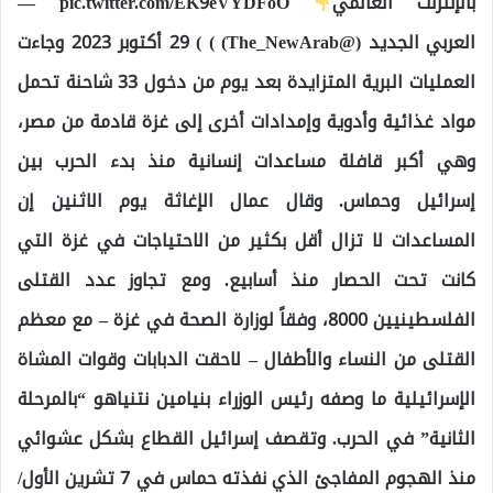
بالإنترنت العالمي
pic.twitter.com/EK9eVYDFoO —
العربي الجديد (@The_NewArab) ) ) 29 أكتوبر 2023 وجاءت
العمليات البرية المتزايدة بعد يوم من دخول 33 شاحنة تحمل
مواد غذائية وأدوية وإمدادات أخرى إلى غزة قادمة من مصر،
وهي أكبر قافلة مساعدات إنسانية منذ بدء الحرب بين
إسرائيل وحماس. وقال عمال الإغاثة يوم الاثنين إن
المساعدات لا تزال أقل بكثير من الاحتياجات في غزة التي
كانت تحت الحصار منذ أسابيع. ومع تجاوز عدد القتلى
الفلسطينيين 8000، وفقاً لوزارة الصحة في غزة – مع معظم
القتلى من النساء والأطفال – لاحقت الدبابات وقوات المشاة
الإسرائيلية ما وصفه رئيس الوزراء بنيامين نتنياهو “بالمرحلة
الثانية” في الحرب. وتقصف إسرائيل القطاع بشكل عشوائي
منذ الهجوم المفاجئ الذي نفذته حماس في 7 تشرين الأول/