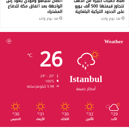
ضبط كميات كبيرة من الذهب
اتصال نتنياهو ومودي يعود إلى
تتجاوز قيمتها 500 ألف يورو
الواجهة بعد اتفاق مكة للدفاع
على الحدود التركية البلغارية
المشترك
منذ يوم واحد
منذ يوم واحد
Weather
26
℃
Istanbul
29º - 25º
100%
5.98 كيلومتر/ساعة
أمطار خفيفة
30
31
30
32
29
℃
℃
℃
℃
℃
الأحد
الأثنين
الثلاثاء
الأربعاء
الخميس