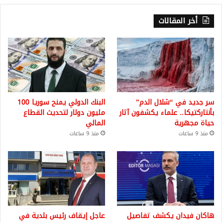
أخر المقالات
سر جديد في “شلال الدم”
البنك الدولي يمنح سوريا 100
بأنتاركتيكا.. علماء يكشفون آثار
مليون دولار لتحديث القطاع
حياة مجهرية
المالي
منذ 9 ساعات
منذ 9 ساعات
هاكان فيدان يكشف تفاصيل
عاجل إيقاف رئيس بلدية في