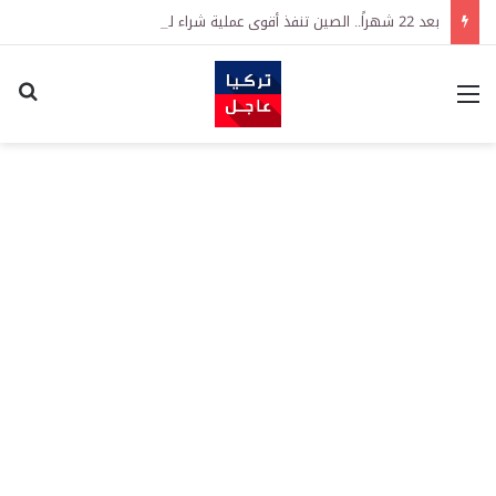
بعد 22 شهراً.. الصين تنفذ أقوى عملية شراء للذهب منذ أكتوبر 2023
القائمة
اكت