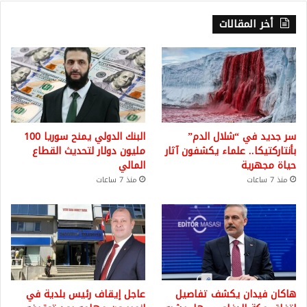
أخر المقالات
سر جديد في “شلال الدم”
البنك الدولي يمنح سوريا 100
بأنتاركتيكا.. علماء يكشفون آثار
مليون دولار لتحديث القطاع
حياة مجهرية
المالي
منذ 7 ساعات
منذ 7 ساعات
هاكان فيدان يكشف تفاصيل
عاجل إيقاف رئيس بلدية في