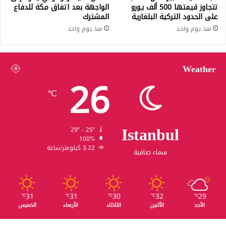
تتجاوز قيمتها 500 ألف يورو
الواجهة بعد اتفاق مكة للدفاع
على الحدود التركية البلغارية
المشترك
منذ يوم واحد
منذ يوم واحد
Weather
26
℃
Istanbul
29º - 25º
100%
3.22 كيلومتر/ساعة
سماء صافية
31
31
30
32
29
℃
℃
℃
℃
℃
الأحد
الأثنين
الثلاثاء
الأربعاء
الخميس