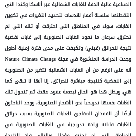
الصناعية عالية الدقة للغابات الشمالية عبر ألاسكا وكندا التي
التقطتها سلسلة أقمار لاندسات لتحديد التغيرات في تكوين
الغابات، سواء في المناطق التي احترقت أو تلك التي لم
تحترق. سرعان ما تعود الغابات الصنوبرية إلى غابات نفضية
نتيجة للحرائق (غيتي) وتكيفت على مدى فترة زمنية أطول
وجدت الدراسة المنشورة في مجلة Nature Climate Change
أنه على الرغم من أن الغابات الشمالية تتغير من الصنوبرية
إلى النفضية كنتيجة مباشرة للحرائق، إلا أنها لا تبقى كما
هي. ويظل هذا هو الحال لبضعة عقود فقط، ثم تتحول تلك
الغابات نفسها تدريجياً نحو الأشجار الصنوبرية. ووجد الباحثون
أيضًا أن الفقدان المفاجئ للغابات الصنوبرية بسبب حرائق
الغابات قابلته زيادة تدريجية في الغابات الصنوبرية في
المناطق التي لم تحترق مؤخرًا، وبالتالي فإن النتيجة