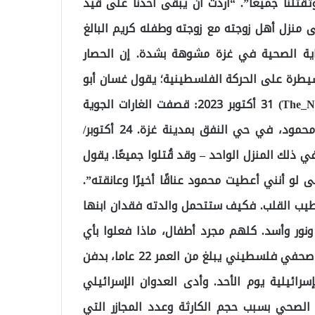
تقتلنا جميعاً”. “أردت أن يبقى أحدنا على قيد
 منزل أهل زوجته مع زوجته وطفله كريم البالغ
عاية الصحية في غزة مشوهة بشدة. إن الحصار
 أكثر من مجرد السيطرة على الحركة الفلسطينية؛ يقول غسان أبو
ستة من مستشفى الشفاء – العربي الجديد (@The_NewArab) 31 أكتوبر 2023: قصفت الغارات الجوية
الإسرائيلية يوم الثلاثاء منزل عائلة حسونة، حيث ذهب محمود، في حي النفق بمدينة غزة. 24 أكتوبر/
دًا من أفراد الأسرة في ذلك المنزل الواحد – وقد قُتلوا جميعًا. يقول
 لو أنني أعطيت محمود عناقًا أخيرًا وعانقته”.
اً طيب القلب. فكيف ستتحمل والدته فقدان ابنها
ونور وأسد. كلهم مجرد أطفال، ماذا فعلوا بأي
شخص؟ وفي مدينة الزوايدة بوسط قطاع غزة، قام مصور صحفي فلسطيني يبلغ من العمر 22 عاما، بدفن
إسرائيلية يوم الأحد. وأدى العدوان الإسرائيلي
الصحي بسبب حجم الكارثة وعدد المجازر التي