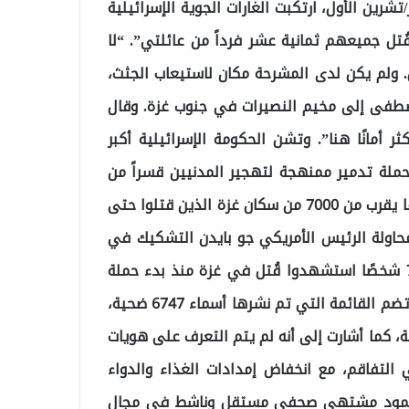
أرض طوال الليل”. وفي مساء يوم 15 أكتوبر/تشرين الأول، ارتكبت الغارات الجوية الإسرائيلية
تل جميعهم ثمانية عشر فرداً من عائلتي”. “لا
. ولم يكن لدى المشرحة مكان لاستيعاب الجثث،
 مصطفى إلى مخيم النصيرات في جنوب غزة. وقال
 أمانًا هنا”. وتشن الحكومة الإسرائيلية أكبر
ملة تدمير ممنهجة لتهجير المدنيين قسراً من
منازلهم. نشرت وزارة الصحة الفلسطينية في غزة أسماء ما يقرب من 7000 من سكان غزة الذين قتلوا حتى
ذ 7 أكتوبر، بعد يوم من محاولة الرئيس الأمريكي جو بايدن التشكيك في
أرقام الضحايا. وتقول وزارة الصحة إن ما لا يقل عن 7028 شخصًا استشهدوا قُتل في غزة منذ بدء حملة
القصف الإسرائيلي على القطاع المحاصر قبل أسبوعين، وتضم القائمة التي تم نشرها أسماء 6747 ضحية،
 كما أشارت إلى أنه لم يتم التعرف على هويات
ي التفاقم، مع انخفاض إمدادات الغذاء والدواء
مل.محمود مشتهى صحفي مستقل وناشط في مجال