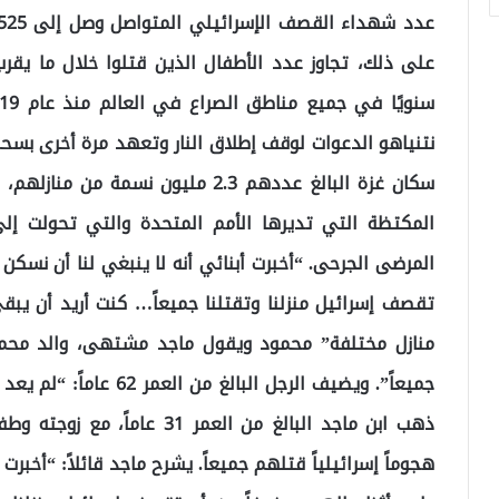
على ذلك، تجاوز عدد الأطفال الذين قتلوا خلال ما يق
نتنياهو الدعوات لوقف إطلاق النار وتعهد مرة أخرى بس
المكتظة التي تديرها الأمم المتحدة والتي تحولت إل
المرضى الجرحى. “أخبرت أبنائي أنه لا ينبغي لنا أن نسكن 
تقصف إسرائيل منزلنا وتقتلنا جميعاً… كنت أريد أن يبق
منازل مختلفة” محمود ويقول ماجد مشتهى، والد محمود، 
جميعاً”. ويضيف الرجل الب
ذهب ابن ماجد البالغ من العمر 1
هجوماً إسرائيلياً قتلهم جميعاً. يشرح ماجد قائلاً: “أخبرت