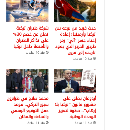
حدث فريد من نوعه بين
شركة طيران تركية
تركيا وأرمينيا! إعادة
تعلن عن خصم 30%
إحياء جسر “آني” رمز
على تذاكر الطيران
طريق الحرير الذي يعود
والأمتعة داخل تركيا
تاريخه إلى قرون
منذ 10 ساعات
منذ 10 ساعات
أردوغان يعلق على
محمد صلاح في طرابزون
مشروع قانون “تركيا بلا
سبور التركي.. موعد
إرهاب”.. خطوة لتعزيز
حفل التوقيع الرسمي
الوحدة الوطنية
والساعة والمكان
منذ 11 ساعة
منذ 11 ساعة