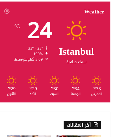
Weather
24
℃
Istanbul
33º - 23º
100%
3.09 كيلومتر/ساعة
سماء صافية
29
29
30
34
33
℃
℃
℃
℃
℃
الخميس
الجمعة
السبت
الأحد
الأثنين
أخر المقالات