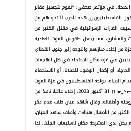
 الصحة، في مؤتمر صحفي: “نقوم بتجهيز مقابر
يقول الفلسطينيون إن هذه الحرب لا تحرمهم من
بت الغارات الإسرائيلية في مقتل الكثير من
ت والمشارح، مما يجعل طقوس الموت العادية
زة من إخلاء منازلهم والتوجه إلى جنوب القطاع،
دنيين في غزة مكان للاحتماء في ظل الهجمات
لحاجة، أو إكمال الوضوء للصلاة، أو الاستحمام
انعدام المياه، يواجه الفلسطينيون في غزة الموت
— العربي الجديد (@) (The_NewArab) 31 أكتوبر 2023، إخلاء عائلة نافذ من
لزوجته وأطفاله. وقال شاهد عيان طلب عدم ذكر
الكثير من الأطفال هناك”. وأضاف شاهد العيان:
م يكن لدى المشرحة مكان لاستيعاب الجثث، لذا