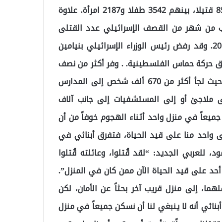
عدد شهداء القصف الإسرائيلي المتواصل وصل إلى 8525 قتيلا، بينهم 3542 طفلا و2187 امرأة. علاوة
رب من شهر من القصف الإسرائيلي عدد القتلى
سنويًا في جميع مناطق الصراع في العالم منذ عام 2019. وقد رفض رئيس الوزراء الإسرائيلي بنيامين
حق حركة حماس الفلسطينية. . وفر أكثر من نصف
سكان غزة البالغ عددهم 2.3 مليون نسمة من منازلهم، حيث لجأ أكثر من 670 ألف شخص إلى المدارس
ى ملاجئ أو إلى المستشفيات إلى جانب آلاف
جميعاً في منزل واحد أثناء الهجوم خوفاً من أن
ى واحد منا على قيد الحياة، فتفرق أبنائي في
للعربي الجديد: “لقد قُتلوا، وعائلته قُتلوا
الغ من العمر 62 عاماً: “لم يعد أحد على قيد الحياة الآن ممن كان في المنزل”.
3 عاماً، مع زوجته وطفلهما، إلى منزل قريب آخر بحثاً عن الأمان، لكن
 أبنائي أنه لا ينبغي لنا أن نسكن جميعاً في منزل