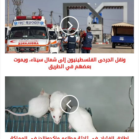
ونقل
الجرحى
الفلسطينيون
إلى
شمال
سيناء،
ويموت
بعضهم
في
ونقل الجرحى الفلسطينيون إلى شمال سيناء، ويموت
الطريق
بعضهم في الطريق
إطلاق
الفئران
في
ثلاثة
مطاعم
ماكدونالدز
في
المملكة
المتحدة
إطلاق الفئران في ثلاثة مطاعم ماكدونالدز في المملكة
وسط