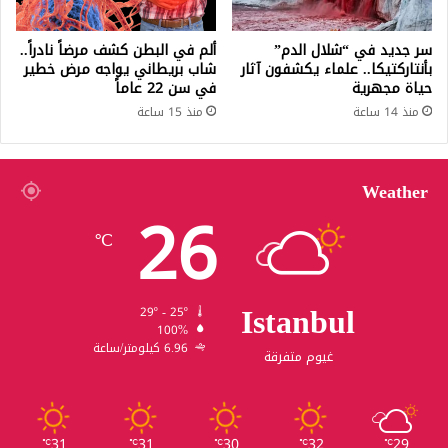
سر جديد في “شلال الدم”
ألم في البطن كشف مرضاً نادراً..
بأنتاركتيكا.. علماء يكشفون آثار
شاب بريطاني يواجه مرض خطير
حياة مجهرية
في سن 22 عاماً
منذ 14 ساعة
منذ 15 ساعة
Weather
26
℃
Istanbul
29º - 25º
100%
6.96 كيلومتر/ساعة
غيوم متفرقة
31
31
30
32
29
℃
℃
℃
℃
℃