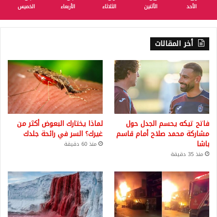
الأحد
الأثنين
الثلاثاء
الأربعاء
الخميس
أخر المقالات
فاتح تيكه يحسم الجدل حول
لماذا يختارك البعوض أكثر من
مشاركة محمد صلاح أمام قاسم
غيرك؟ السر في رائحة جلدك
باشا
منذ 60 دقيقة
منذ 35 دقيقة