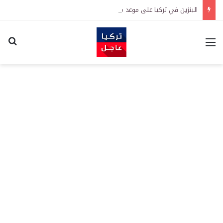
البنزين في تركيا على موعد مع زيادة جديدة.. كم سترتفع الأسعار؟
القائمة
اكت