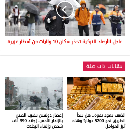
تحذر
سكان
10
ولايات
من
أمطار
عاجل الأرصاد التركية تحذر سكان 10 ولايات من أمطار غزيرة
غزيرة
مقالات ذات صلة
الذهب يعود بقوة.. هل يبدأ
إعصار دولفين يضرب الصين
الطريق نحو 5200 دولار؟ وهذه
بالإنذار الأحمر.. إجلاء 390 ألف
أبرز العوامل
شخص وإلغاء الرحلات