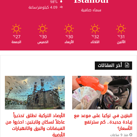
98%
4.09 كيلومتر/ساعة
سماء صافية
27
30
30
32
31
℃
℃
℃
℃
℃
الأثنين
الثلاثاء
الأربعاء
الخميس
الجمعة
أخر المقالات
البنزين في تركيا على موعد مع
الأرصاد التركية تطلق تحذيراً
زيادة جديدة.. كم سترتفع
عاجلاً لسكان ولايتين: احذروا من
الأسعار؟
الفيضانات والبرق والانهيارات
الأرضية
منذ 9 ساعات