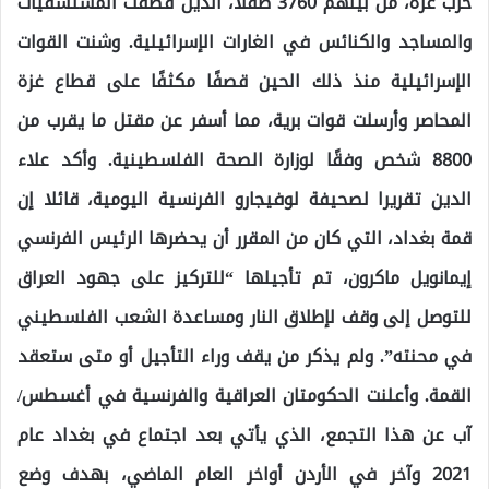
حرب غزة، من بينهم 3760 طفلا، الذين قصفت المستشفيات
والمساجد والكنائس في الغارات الإسرائيلية. وشنت القوات
الإسرائيلية منذ ذلك الحين قصفًا مكثفًا على قطاع غزة
المحاصر وأرسلت قوات برية، مما أسفر عن مقتل ما يقرب من
8800 شخص وفقًا لوزارة الصحة الفلسطينية. وأكد علاء
الدين تقريرا لصحيفة لوفيجارو الفرنسية اليومية، قائلا إن
قمة بغداد، التي كان من المقرر أن يحضرها الرئيس الفرنسي
إيمانويل ماكرون، تم تأجيلها “للتركيز على جهود العراق
للتوصل إلى وقف لإطلاق النار ومساعدة الشعب الفلسطيني
في محنته”. ولم يذكر من يقف وراء التأجيل أو متى ستعقد
القمة. وأعلنت الحكومتان العراقية والفرنسية في أغسطس/
آب عن هذا التجمع، الذي يأتي بعد اجتماع في بغداد عام
2021 وآخر في الأردن أواخر العام الماضي، بهدف وضع