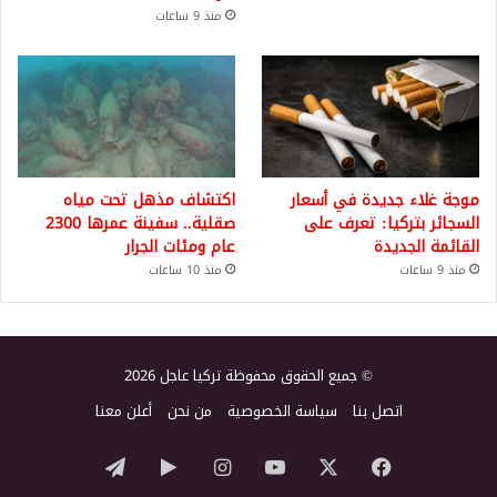
منذ 9 ساعات
موجة غلاء جديدة في أسعار
اكتشاف مذهل تحت مياه
السجائر بتركيا: تعرف على
صقلية.. سفينة عمرها 2300
القائمة الجديدة
عام ومئات الجرار
منذ 9 ساعات
منذ 10 ساعات
© جميع الحقوق محفوظة تركيا عاجل 2026
اتصل بنا
سياسة الخصوصية
من نحن
أعلن معنا
‫X
فيسبوك
‫YouTube
انستقرام
‏Google
تيلقرام