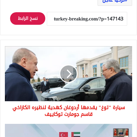
نسخ الرابط
سيارة
"توغ"
يقدمها
أردوغان
كهدية
لنظيره
الكازاخي
قاسم
جومارت
سيارة "توغ" يقدمها أردوغان كهدية لنظيره الكازاخي
توكاييف
قاسم جومارت توكاييف
ستبلغ
40