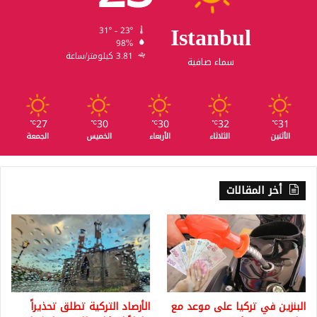
Istanbul
31º - 23º
98%
3.81 كيلومتر/ساعة
سماء صافية
27
30
30
32
31
℃
℃
℃
℃
℃
الأثنين
الثلاثاء
الأربعاء
الخميس
الجمعة
أخر المقالات
البنزين في تركيا على موعد مع
الأرصاد التركية تطلق تحذيراً