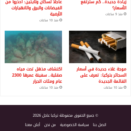
زيادة جديدة.. كم سترتفع
عاجلاً لسكان ولايتين: احذروا من
الأسعار؟
الفيضانات والبرق والانهيارات
الأرضية
منذ 9 ساعات
منذ 10 ساعات
موجة غلاء جديدة في أسعار
اكتشاف مذهل تحت مياه
السجائر بتركيا: تعرف على
صقلية.. سفينة عمرها 2300
القائمة الجديدة
عام ومئات الجرار
منذ 10 ساعات
منذ 10 ساعات
© جميع الحقوق محفوظة تركيا عاجل 2026
اتصل بنا
سياسة الخصوصية
من نحن
أعلن معنا