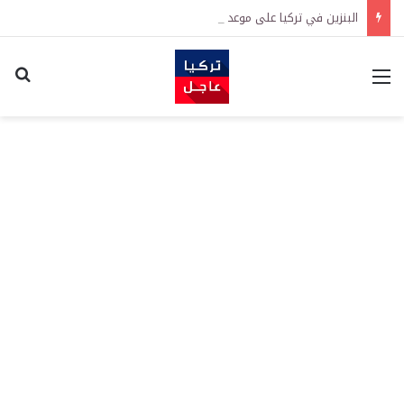
البنزين في تركيا على موعد مع زيادة جديدة.. كم سترتفع الأسعار؟
القائمة
اكت