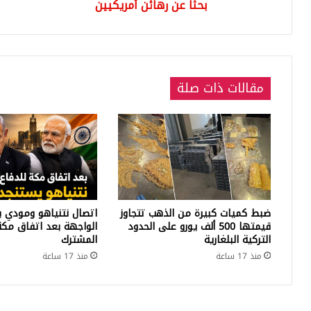
أمريكيين
بحثا عن رهائن أمريكيين
مقالات ذات صلة
ضبط كميات كبيرة من الذهب تتجاوز
اتصال نتنياهو ومودي ي
قيمتها 500 ألف يورو على الحدود
الواجهة بعد اتفاق مكة
التركية البلغارية
المشترك
منذ 17 ساعة
منذ 17 ساعة