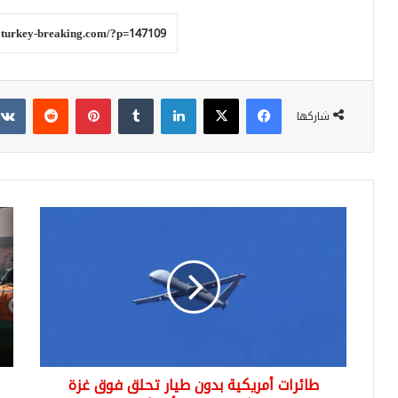
فيسبوك
‫X
لينكدإن
بينتيريست
شاركها
طائرات
العد
أمريكية
الص
بدون
في
طيار
غزة
تحلق
أمر
فوق
حيو
غزة
لتحر
بحثا
فل
عن
طائرات أمريكية بدون طيار تحلق فوق غزة
رهائن