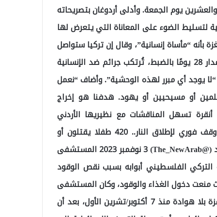
والعشرين يوم الجمعة. وأدلى أردوغان بتصريحاته
ية لتسليط الضوء على المعاناة التي يتعرض لها
بأنه “مأساة إنسانية”، وقال إن تركيا ستواصل
أيضًا جهودها لبناء أساس لمؤتمر دولي للسلام. “على مدار 28 يومًا بالضبط، تُرتكب جرائم ضد الإنسانية
 “لا يوجد أي مبرر لهذه الوحشية”. وأضاف “نعمل
مين أو مسيحيين أو يهود. هدفنا هو إخراج
 أنقرة تسهل المناقشات مع نظيريها الأردني
والسعودي لتخطيط الخطوات التي يمكن اتخاذها نحو وقف فوري لإطلاق النار.. 420 طفلا يقتلون أو
يصابون يوميا في حرب إسرائيل على غزة — العربي الجديد (@The_NewArab) 3 نوفمبر 2023 المستشفى
لتركي الفلسطيني أبوابه بسبب نقص الوقود
ث منعت دخول الغذاء والوقود، وكان المستشفى
الوحيد في القطاع المحاصر. لقد قامت إسرائيل بقصف غزة بلا هوادة منذ 7 أكتوبر/تشرين الأول، بعد أن