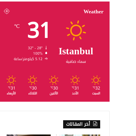
Weather
31
℃
Istanbul
32º - 28º
100%
5.12 كيلومتر/ساعة
سماء صافية
31
30
30
31
32
℃
℃
℃
℃
℃
السبت
الأحد
الأثنين
الثلاثاء
الأربعاء
أخر المقالات