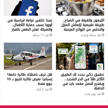
الليمون والقرفة في الصباح..
ميتا تتلقى غرامة قياسية في
طريقة طبيعية لإنعاش المنزل
أوروبا بسبب حماية الأطفال..
والتخلص من الروائح المزعجة
والشركة تعلن الطعن بالقرار
منذ ساعة واحدة
منذ 11 ساعة
تطبيق ذكي يحدد لك الطريق
هل ترغب بامتلاك طائرة خاصة؟
الأكثر ظلاً في الحر الشديد..
إسبانيا تعرض طائرة للبيع بـ 10
ويقترح أفضل مقعد بارد في
يورو فقط
الحافلة
منذ 6 أيام
منذ يوم واحد