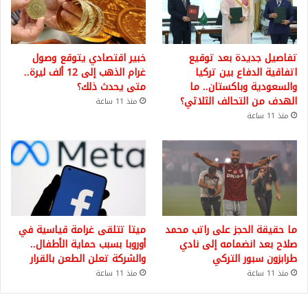
تفاصيل جديدة بعد توقيع
خبير اقتصادي يتوقع وصول
اتفاقية الدفاع بين تركيا
غرام الذهب إلى 12 ألف ليرة..
والسعودية وباكستان.. ما
متى يحدث ذلك؟
الهدف من التحالف الثلاثي؟
منذ 11 ساعة
منذ 11 ساعة
ما حقيقة الحجز على راتب محمد
ميتا تتلقى غرامة قياسية في
صلاح بعد انضمامه إلى نادي
أوروبا بسبب حماية الأطفال..
طرابزون سبور التركي
والشركة تعلن الطعن بالقرار
منذ 11 ساعة
منذ 11 ساعة