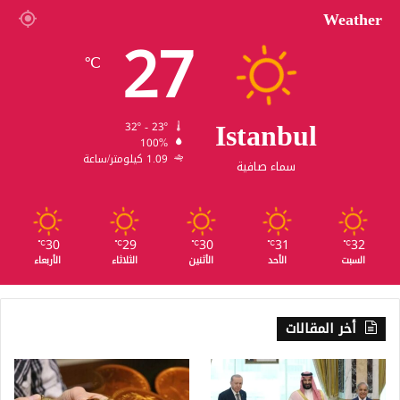
Weather
27
℃
Istanbul
32º - 23º
100%
1.09 كيلومتر/ساعة
سماء صافية
30
29
30
31
32
℃
℃
℃
℃
℃
السبت
الأحد
الأثنين
الثلاثاء
الأربعاء
أخر المقالات