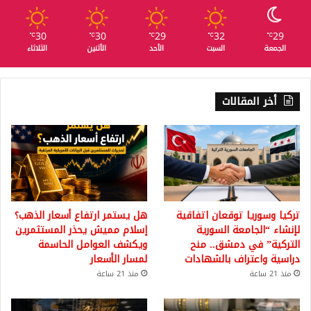
30
30
29
32
29
℃
℃
℃
℃
℃
الجمعة
السبت
الأحد
الأثنين
الثلاثاء
أخر المقالات
تركيا وسوريا توقعان اتفاقية
هل يستمر ارتفاع أسعار الذهب؟
لإنشاء “الجامعة السورية
إسلام مميش يحذر المستثمرين
التركية” في دمشق.. منح
ويكشف العوامل الحاسمة
دراسية واعتراف بالشهادات
لمسار الأسعار
منذ 21 ساعة
منذ 21 ساعة