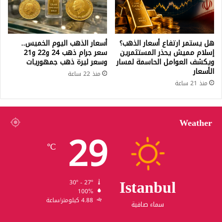
هل يستمر ارتفاع أسعار الذهب؟
أسعار الذهب اليوم الخميس..
إسلام مميش يحذر المستثمرين
سعر جرام ذهب 24 و22 و21
ويكشف العوامل الحاسمة لمسار
وسعر ليرة ذهب جمهوريات
الأسعار
منذ 22 ساعة
منذ 21 ساعة
Weather
29
℃
Istanbul
30º - 27º
100%
4.88 كيلومتر/ساعة
سماء صافية