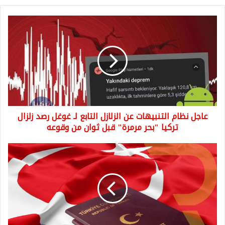
عاجل
نظام
التنبيهات
عن
الزلازل
التابع
لـ
غوغل
رصد
عاجل نظام التنبيهات عن الزلازل التابع لـ غوغل رصد زلزال
زلزال
تركيا
تركيا "بحر مرمرة" قبل ثوان من وقوعه
"بحر
مرمرة"
ارتفاع
قبل
رسوم
ثوان
استصدار
من
جواز
وقوعه
السفر
في
تركيا
2024