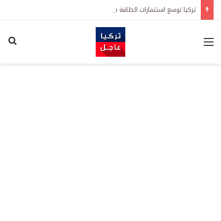
تركيا توسع استثمارات الطاقة في 3 قارات وتكشف هدفاً كبيراً
القائمة
اكت