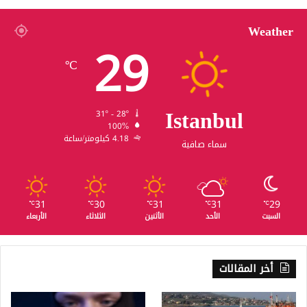
Weather
29
℃
Istanbul
31º - 28º
100%
4.18 كيلومتر/ساعة
سماء صافية
31
30
31
31
29
℃
℃
℃
℃
℃
السبت
الأحد
الأثنين
الثلاثاء
الأربعاء
أخر المقالات