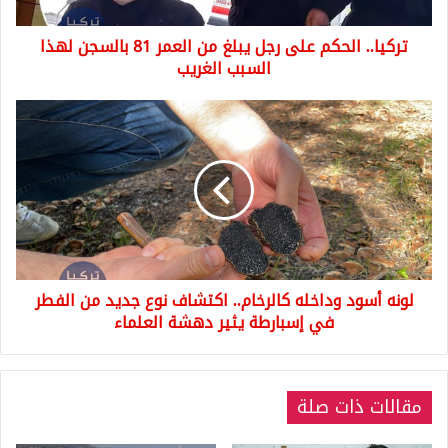
81
بالسجن
تركيا.. الحكم على رجل يبلغ من العمر 81 بالسجن لهذا
لهذا
السبب
السبب الغريب
الغريب
لونه
أسود
وداخله
كالرخام..
اكتشاف
نوع
جديد
من
الفطر
لونه أسود وداخله كالرخام.. اكتشاف نوع جديد من الفطر
في
إسبارطة
في إسبارطة يثير دهشة العلماء
يثير
دهشة
العلماء
مقالات ذات صلة