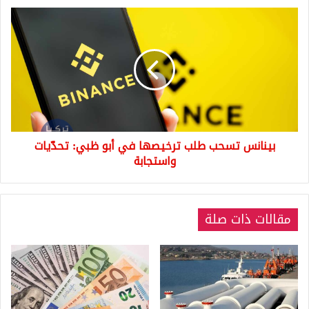
بينانس
تسحب
طلب
ترخيصها
في
أبو
ظبي:
تحدّيات
واستجابة
بينانس تسحب طلب ترخيصها في أبو ظبي: تحدّيات
واستجابة
مقالات ذات صلة