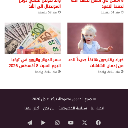
8 أماكن في المنزل ليست آمنة
والد ليونيل ميسي يودع
لحفظ النقود
المونديال الى الأبد
منذ 51 دقيقة
منذ 58 دقيقة
خبراء يقترحون هاتفاً جديداً للحد
سعر الدولار واليورو في تركيا
من إدمان الشاشات
اليوم السبت 8 أغسطس 2026
منذ ساعة واحدة
منذ ساعة واحدة
© جميع الحقوق محفوظة تركيا عاجل 2026
اتصل بنا
سياسة الخصوصية
من نحن
أعلن معنا
‫X
فيسبوك
‫YouTube
انستقرام
‏Google
تيلقرام