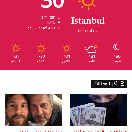
30
Istanbul
31º - 28º
100%
4.91 كيلومتر/ساعة
سماء صافية
31
30
31
31
30
℃
℃
℃
℃
℃
السبت
الأحد
الأثنين
الثلاثاء
الأربعاء
أخر المقالات