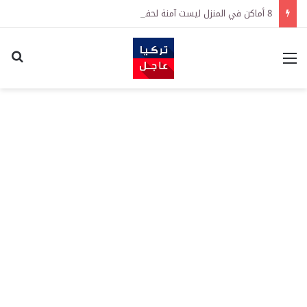
8 أماكن في المنزل ليست آمنة لحفظ النقود
القائمة
اكت