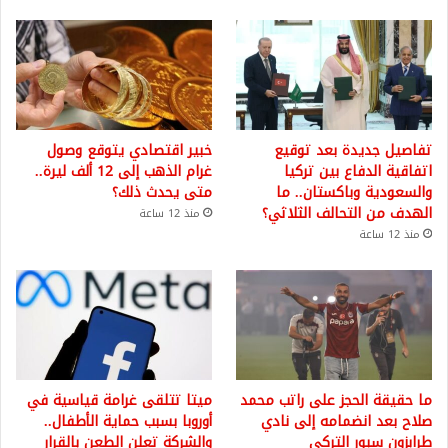
تفاصيل جديدة بعد توقيع
خبير اقتصادي يتوقع وصول
اتفاقية الدفاع بين تركيا
غرام الذهب إلى 12 ألف ليرة..
والسعودية وباكستان.. ما
متى يحدث ذلك؟
الهدف من التحالف الثلاثي؟
منذ 12 ساعة
منذ 12 ساعة
ما حقيقة الحجز على راتب محمد
ميتا تتلقى غرامة قياسية في
صلاح بعد انضمامه إلى نادي
أوروبا بسبب حماية الأطفال..
طرابزون سبور التركي
والشركة تعلن الطعن بالقرار