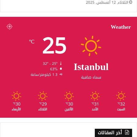
الثلاثاء, 12 أغسطس, 2025
Weather
25
℃
Istanbul
32º - 25º
63%
1.3 كيلومتر/ساعة
سماء صافية
30
29
30
31
32
℃
℃
℃
℃
℃
السبت
الأحد
الأثنين
الثلاثاء
الأربعاء
أخر المقالات