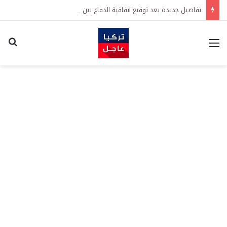
تفاصيل جديدة بعد توقيع اتفاقية الدفاع بين تركيا والسعودية وباكستان.. ما الهدف من التحالف الثلاثي؟
القائمة
اكت