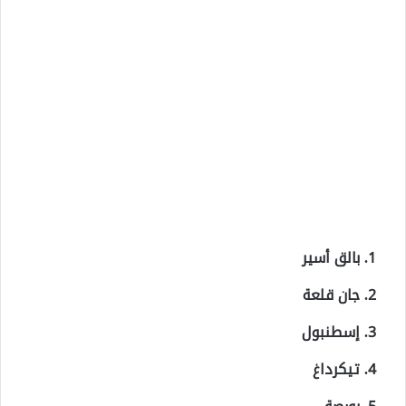
بالق أسير
جان قلعة
إسطنبول
تيكرداغ