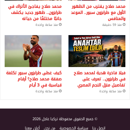
محمد صلاح يقترب من الظهور
محمد صلاح يفاجئ الأتراك في
الأول مع طرابزون سبور.. الموعد
طرابزون.. ظهور جديد يكشف
والمنافس
جانبًا مختلفًا من حياته
منذ 59 دقيقة
منذ ساعة واحدة
فيلا فاخرة هدية لمحمد صلاح
كيف غطى طرابزون سبور تكلفة
في طرابزون.. تعرف على
صفقة محمد صلاح؟ أرقام
تفاصيل منزل النجم المصري
قياسية في 3 أيام
منذ ساعة واحدة
منذ ساعة واحدة
© جميع الحقوق محفوظة تركيا عاجل 2026
اتصل بنا
سياسة الخصوصية
من نحن
أعلن معنا