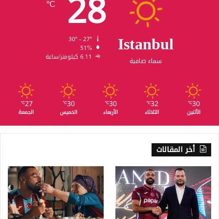
28
℃
Istanbul
30º - 27º
51%
6.11 كيلومتر/ساعة
سماء صافية
27
30
30
32
30
℃
℃
℃
℃
℃
الأثنين
الثلاثاء
الأربعاء
الخميس
الجمعة
أخر المقالات