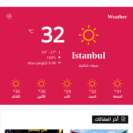
Weather
32
℃
Istanbul
33º - 27º
100%
6.08 كيلومتر/ساعة
سماء صافية
30
30
29
32
31
℃
℃
℃
℃
℃
الجمعة
السبت
الأحد
الأثنين
الثلاثاء
أخر المقالات