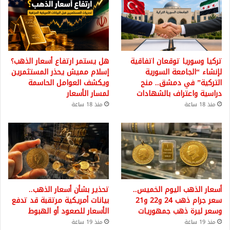
تركيا وسوريا توقعان اتفاقية
هل يستمر ارتفاع أسعار الذهب؟
لإنشاء “الجامعة السورية
إسلام مميش يحذر المستثمرين
التركية” في دمشق.. منح
ويكشف العوامل الحاسمة
دراسية واعتراف بالشهادات
لمسار الأسعار
منذ 18 ساعة
منذ 18 ساعة
أسعار الذهب اليوم الخميس..
تحذير بشأن أسعار الذهب..
سعر جرام ذهب 24 و22 و21
بيانات أمريكية مرتقبة قد تدفع
وسعر ليرة ذهب جمهوريات
الأسعار للصعود أو الهبوط
منذ 19 ساعة
منذ 19 ساعة