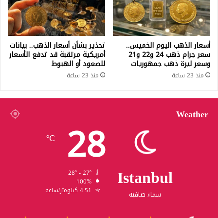
أسعار الذهب اليوم الخميس..
تحذير بشأن أسعار الذهب.. بيانات
سعر جرام ذهب 24 و22 و21
أمريكية مرتقبة قد تدفع الأسعار
وسعر ليرة ذهب جمهوريات
للصعود أو الهبوط
منذ 23 ساعة
منذ 23 ساعة
Weather
28
℃
Istanbul
28º - 27º
100%
4.51 كيلومتر/ساعة
سماء صافية