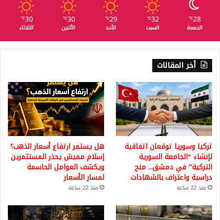
30
30
29
32
28
℃
℃
℃
℃
℃
الجمعة
السبت
الأحد
الأثنين
الثلاثاء
أخر المقالات
تركيا وسوريا توقعان اتفاقية
هل يستمر ارتفاع أسعار الذهب؟
لإنشاء “الجامعة السورية
إسلام مميش يحذر المستثمرين
التركية” في دمشق.. منح
ويكشف العوامل الحاسمة
دراسية واعتراف بالشهادات
لمسار الأسعار
منذ 22 ساعة
منذ 22 ساعة