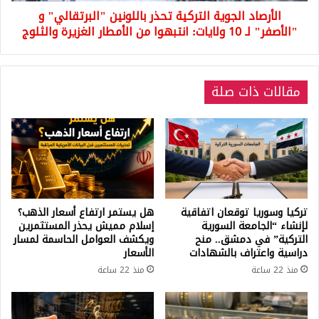
الأرصاد الجوية التركية تحذر باللونين "البرتقالي" و
10
ولايات:
"الأصفر" لـ 10 ولايات: انتبهوا من الأمطار الغزيرة والثلوج
انتبهوا
من
الأمطار
مقالات ذات صلة
الغزيرة
والثلوج
تركيا وسوريا توقعان اتفاقية
هل يستمر ارتفاع أسعار الذهب؟
لإنشاء “الجامعة السورية
إسلام مميش يحذر المستثمرين
التركية” في دمشق.. منح
ويكشف العوامل الحاسمة لمسار
دراسية واعتراف بالشهادات
الأسعار
منذ 22 ساعة
منذ 22 ساعة