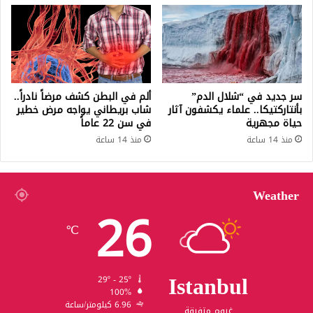
سر جديد في “شلال الدم”
ألم في البطن كشف مرضاً نادراً..
بأنتاركتيكا.. علماء يكشفون آثار
شاب بريطاني يواجه مرض خطير
حياة مجهرية
في سن 22 عاماً
منذ 14 ساعة
منذ 14 ساعة
Weather
26
℃
Istanbul
29º - 25º
100%
6.96 كيلومتر/ساعة
غيوم متفرقة