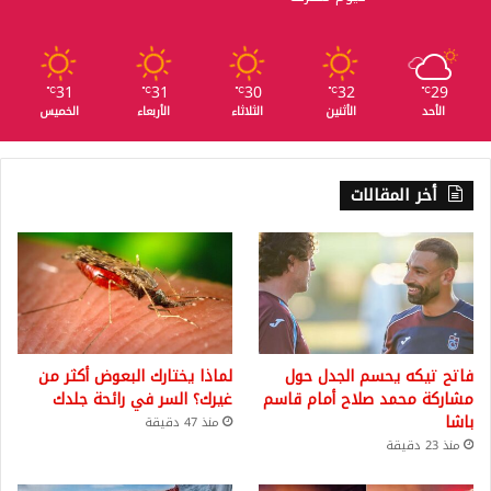
31
31
30
32
29
℃
℃
℃
℃
℃
الأحد
الأثنين
الثلاثاء
الأربعاء
الخميس
أخر المقالات
فاتح تيكه يحسم الجدل حول
لماذا يختارك البعوض أكثر من
مشاركة محمد صلاح أمام قاسم
غيرك؟ السر في رائحة جلدك
باشا
منذ 47 دقيقة
منذ 23 دقيقة