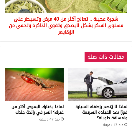
مرض
وتسيطر
شجرة عجيبة .. تعالج أكثر من 40 مرض وتسيطر على
على
مستوى
مستوى السكر بشكل لايصدق وتقوي الذاكرة وتحمي من
السكر
الزهايمر
بشكل
لايصدق
وتقوي
الذاكرة
مقالات ذات صلة
وتحمي
من
الزهايمر
لماذا لا يُنصح بإطفاء السيارة
لماذا يختارك البعوض أكثر من
فورًا بعد القيادة السريعة
غيرك؟ السر في رائحة جلدك
ولمسافة طويلة؟
منذ 47 دقيقة
منذ 13 دقيقة