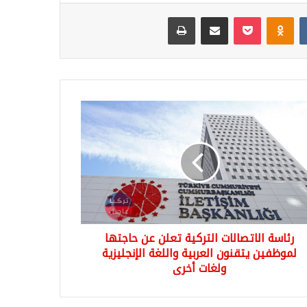
Odnoklassniki
‫Pocket
مشاركة عبر البريد
طباعة
سة
تصالات
كية
ن
تها
ظفين
نون
بية
رئاسة الاتصالات التركية تعلن عن حاجتها
لغة
جليزية
لموظفين يتقنون العربية واللغة الإنجليزية
ات
ولغات أخرى
ى