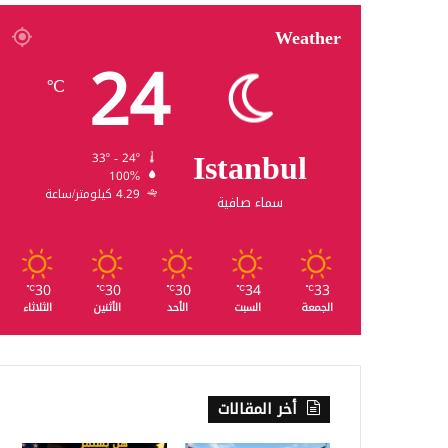
Weather
24
℃
Istanbul
33º - 24º
100%
4.29 كيلومتر/ساعة
سماء صافية
30
30
30
34
33
℃
℃
℃
℃
℃
الجمعة
السبت
الأحد
الأثنين
الثلاثاء
أخر المقالات