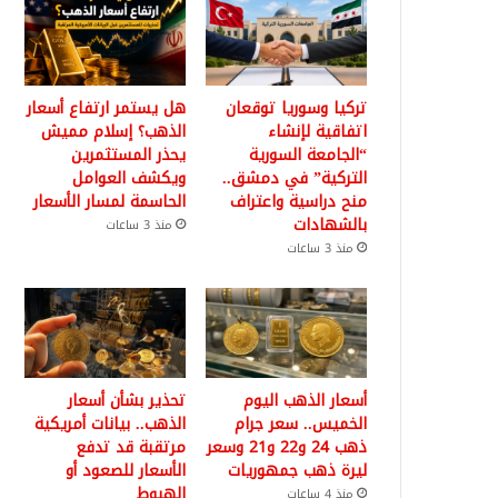
تركيا وسوريا توقعان
هل يستمر ارتفاع أسعار
اتفاقية لإنشاء
الذهب؟ إسلام مميش
“الجامعة السورية
يحذر المستثمرين
التركية” في دمشق..
ويكشف العوامل
منح دراسية واعتراف
الحاسمة لمسار الأسعار
بالشهادات
منذ 3 ساعات
منذ 3 ساعات
أسعار الذهب اليوم
تحذير بشأن أسعار
الخميس.. سعر جرام
الذهب.. بيانات أمريكية
ذهب 24 و22 و21 وسعر
مرتقبة قد تدفع
ليرة ذهب جمهوريات
الأسعار للصعود أو
الهبوط
منذ 4 ساعات