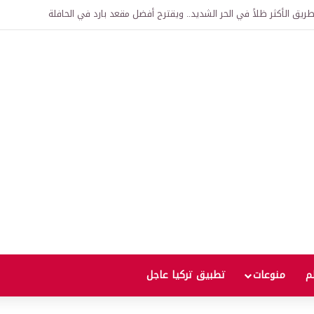
اقية لإنشاء “الجامعة السورية التركية” في دمشق.. منح دراسية واعتراف بالشهادات
لم
منوعات
تطبيق تركيا عاجل