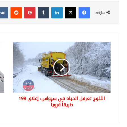
فيسبوك
‫X
لينكدإن
بينتيريست
شاركها
الثلوج
رئا
تعرقل
الا
الحياة
التر
في
تعل
سيواس:
عن
إغلاق
حاج
198
لمو
طريقاً
يتق
قروياً
العر
الثلوج تعرقل الحياة في سيواس: إغلاق 198
وال
طريقاً قروياً
الإن
ولغ
أخر