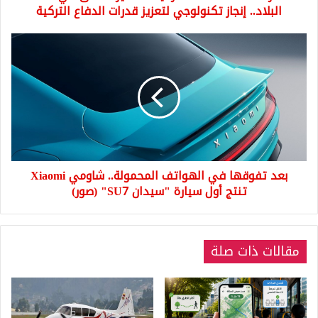
إنجاز
البلاد.. إنجاز تكنولوجي لتعزيز قدرات الدفاع التركية
تكنولوجي
لتعزيز
بعد
قدرات
تفوقها
الدفاع
في
التركية
الهواتف
المحمولة..
شاومي
Xiaomi
تنتج
أول
بعد تفوقها في الهواتف المحمولة.. شاومي Xiaomi
سيارة
"سيدان
تنتج أول سيارة "سيدان SU7" (صور)
SU7"
(صور)
مقالات ذات صلة