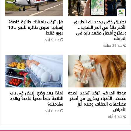
تطبيق ذكي يحدد لك الطريق
هل ترغب بامتلاك طائرة خاصة؟
الأكثر ظلاً في الحر الشديد..
إسبانيا تعرض طائرة للبيع بـ 10
ويقترح أفضل مقعد بارد في
يورو فقط
الحافلة
منذ 5 أيام
منذ 21 ساعة
موجة الحر في تركيا تهدد الصحة
لماذا يعد وضع البيض في باب
بصمت.. الأطباء يحذرون من أخطر
الثلاجة خطأً صحياً فادحاً يهدد
مضاعفات الجفاف وهذه أبرز
سلامتك؟
الأعراض
منذ 6 أيام
منذ 6 أيام