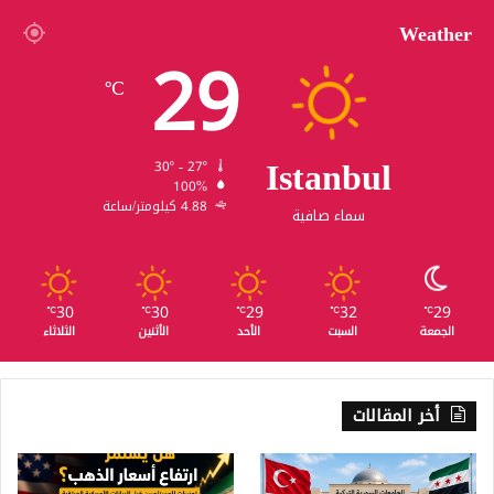
Weather
29
℃
Istanbul
30º - 27º
100%
4.88 كيلومتر/ساعة
سماء صافية
30
30
29
32
29
℃
℃
℃
℃
℃
الجمعة
السبت
الأحد
الأثنين
الثلاثاء
أخر المقالات