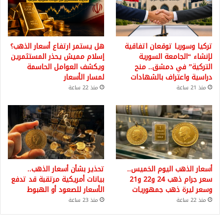
تركيا وسوريا توقعان اتفاقية
هل يستمر ارتفاع أسعار الذهب؟
لإنشاء “الجامعة السورية
إسلام مميش يحذر المستثمرين
التركية” في دمشق.. منح
ويكشف العوامل الحاسمة
دراسية واعتراف بالشهادات
لمسار الأسعار
منذ 21 ساعة
منذ 22 ساعة
أسعار الذهب اليوم الخميس..
تحذير بشأن أسعار الذهب..
سعر جرام ذهب 24 و22 و21
بيانات أمريكية مرتقبة قد تدفع
وسعر ليرة ذهب جمهوريات
الأسعار للصعود أو الهبوط
منذ 22 ساعة
منذ 23 ساعة