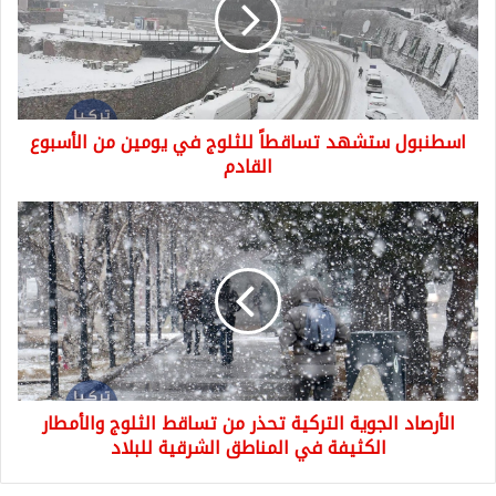
للثلوج
في
يومين
من
الأسبوع
القادم
اسطنبول ستشهد تساقطاً للثلوج في يومين من الأسبوع
القادم
الأرصاد
الجوية
التركية
تحذر
من
تساقط
الثلوج
والأمطار
الكثيفة
الأرصاد الجوية التركية تحذر من تساقط الثلوج والأمطار
في
المناطق
الكثيفة في المناطق الشرقية للبلاد
الشرقية
للبلاد