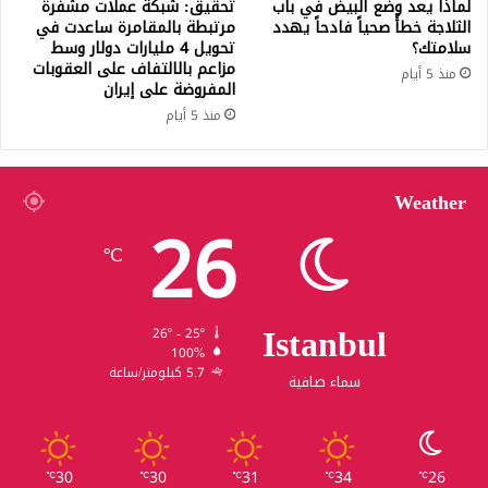
لماذا يعد وضع البيض في باب
تحقيق: شبكة عملات مشفرة
الثلاجة خطأً صحياً فادحاً يهدد
مرتبطة بالمقامرة ساعدت في
سلامتك؟
تحويل 4 مليارات دولار وسط
مزاعم بالالتفاف على العقوبات
منذ 5 أيام
المفروضة على إيران
منذ 5 أيام
Weather
26
℃
Istanbul
26º - 25º
100%
5.7 كيلومتر/ساعة
سماء صافية
30
30
31
34
26
℃
℃
℃
℃
℃