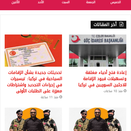
الخميس
الجمعة
السبت
الأحد
الأثنين
أخر المقالات
إعادة فتح أحياء مغلقة
تحديثات جديدة بشأن الإقامات
وتسهيلات قيود الإقامة
السياحية في تركيا: تيسيرات
للاجئين السوريين في تركيا
في إجراءات التجديد واشتراطات
معززة على الطلبات الأولى
منذ 10 ساعات
منذ 11 ساعة