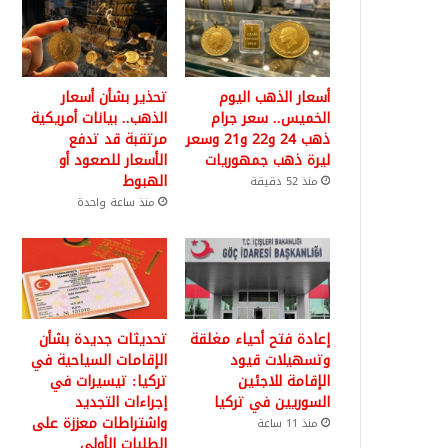
أسعار الذهب اليوم
تحذير بشأن أسعار
الخميس.. سعر جرام
الذهب.. بيانات أمريكية
ذهب 24 و22 و21 وسعر
مرتقبة قد تدفع
ليرة ذهب جمهوريات
الأسعار للصعود أو
الهبوط
منذ 52 دقيقة
منذ ساعة واحدة
إعادة فتح أحياء مغلقة
تحديثات جديدة بشأن
وتسهيلات قيود
الإقامات السياحية في
الإقامة للاجئين
تركيا: تيسيرات في
السوريين في تركيا
إجراءات التجديد
واشتراطات معززة على
منذ 11 ساعة
الطلبات الأولى