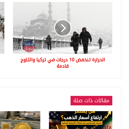
الحرارة
الث
تنخفض
تغل
10
عشر
درجات
الط
في
في
تركيا
4
والثلوج
ولا
قادمة
ترك
الحرارة تنخفض 10 درجات في تركيا والثلوج
قادمة
مقالات ذات صلة