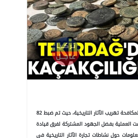
شهدت مدينة تيكيرداغ في منطقة تشورلو عملية ناجحة لمكافحة تهريب الآثار التاريخية، حيث تم ضبط 82
ت العملية بفضل الجهود المشتركة لفرق قيادة
علومات حول نشاطات تجارة الآثار التاريخية في