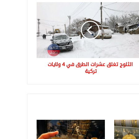
لوج
ق
ات
رق
يات
ية
الثلوج تغلق عشرات الطرق في 4 ولايات
تركية