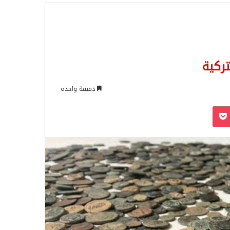
للبحث
ركية
دقيقة واحدة
‫Pocket
Odnoklassn