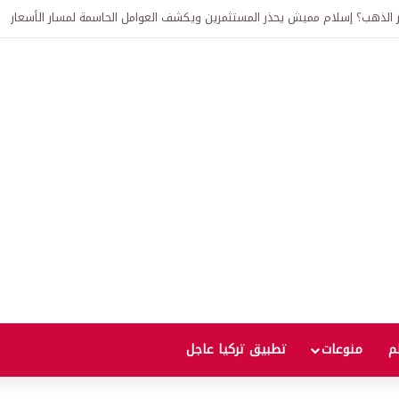
ذهب 24 و22 و21 وسعر ليرة ذهب جمهوريات
لم
منوعات
تطبيق تركيا عاجل