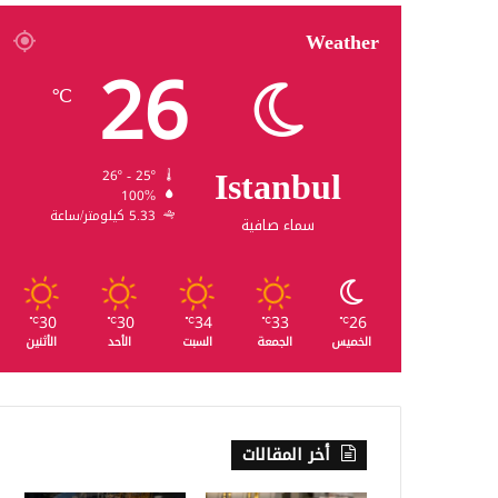
Weather
26
℃
Istanbul
26º - 25º
100%
5.33 كيلومتر/ساعة
سماء صافية
30
30
34
33
26
℃
℃
℃
℃
℃
الخميس
الجمعة
السبت
الأحد
الأثنين
أخر المقالات