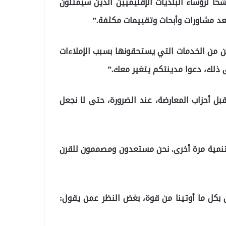
ًا هنا اليوم للإعلان عن 11 مرشحًا حضريًا و25 مرشحًا لرؤساء البلديات الإقليميين الذين سيمثلون
ين من الخدمات التي يستحقونها بسبب الإملاءات
 ذلك، دعوا مدينتكم يتغير معك.”
بل أحزاب المعارضة، عند الضرورة، حتى لا نجعل
لتنمية مرة أخرى. نحن مستعدون ومصممون للقرن
بكل ما أوتينا من قوة، بغض النظر عمن يقول: