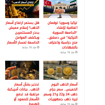
تركيا وسوريا توقعان
هل يستمر ارتفاع أسعار
اتفاقية لإنشاء
الذهب؟ إسلام مميش
“الجامعة السورية
يحذر المستثمرين
التركية” في دمشق..
ويكشف العوامل
منح دراسية واعتراف
الحاسمة لمسار الأسعار
بالشهادات
منذ 18 ساعة
منذ 18 ساعة
أسعار الذهب اليوم
تحذير بشأن أسعار
الخميس.. سعر جرام
الذهب.. بيانات أمريكية
ذهب 24 و22 و21 وسعر
مرتقبة قد تدفع
ليرة ذهب جمهوريات
الأسعار للصعود أو
الهبوط
منذ 19 ساعة