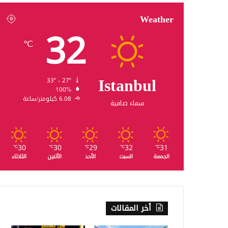
Weather
32
℃
Istanbul
33º - 27º
100%
6.08 كيلومتر/ساعة
سماء صافية
30
30
29
32
31
℃
℃
℃
℃
℃
الجمعة
السبت
الأحد
الأثنين
الثلاثاء
أخر المقالات