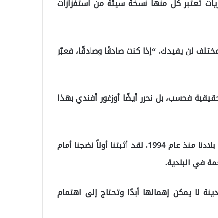
اريات تعتبر كل منها نسخة سيئة من استفزازات
لف لن يفيدك. “إذا كنت صادقًا وصادقًا، فعبّر
ا مع بلديات حقيقية فحسب، بل نحرر أيضًا أوزغور أفندي بهذا
نحن فريق قام بتنفيذ فلسفة وممارسة بلدية جديدة في بلادنا منذ عام 1994. لقد أثبتنا أولاً نضجنا أمام
مة في البلدية.
نة لا يمكن إهمالها أبدًا وتحتاج إلى اهتمام