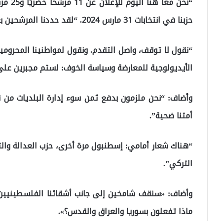
“نحن مع
حزبنا في انتخابات 31 مارس 2024. “لقد حددنا المرشحين بعد مشاورات وأبحاث وتقييمات مكثفة.”
“نقول لا توقف، واصل التقدم. ونقول لمواطنينا المحروم
الأيديولوجية للمعارضة وسياسة الخوف: لستم مجبرين على
وأضاف: “نحن ملزمون بدفع ثمن سوء إدارة البلديات من ق
أمتنا ضحية”.
“هناك شعار أمامي: إسطنبول مرة أخرى، حزب العدالة وا
التركي”.
وأضاف: «سنقف شامخين إلى جانب أشقائنا الفلسطينيين 
ماذا تفعلون بسوريا والعراق والقدس؟».