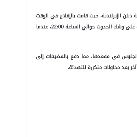
ة دبلن الإيرلندية، حيث قامت بالإقلاع في الوقت
المحدد نحو مطار ميلاس-بودروم في تركيا. وكانت الحادثة على وشك الحدوث حوالي الساعة 22:00، عندما
الجلوس في مقعدها، مما دفع بالمضيفات إلى
خر بعد محاولات متكررة للتهدئة.