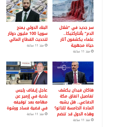
سر جديد في “شلال
البنك الدولي يمنح
الدم” بأنتاركتيكا..
سوريا 100 مليون دولار
علماء يكشفون آثار
لتحديث القطاع المالي
حياة مجهرية
منذ 11 ساعة
منذ 11 ساعة
هاكان فيدان يكشف
عاجل إيقاف رئيس
تفاصيل اتفاق مكة
بلدية في إزمير عن
الدفاعي.. هل يشبه
مهامه بعد توقيفه
المادة الخامسة للناتو؟
في قضية فساد ورشوة
وهذه الدول قد تنضم
منذ 11 ساعة
منذ 11 ساعة