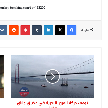
فيسبوك
‫X
لينكدإن
بينتيريست
شاركها
توقف
فرح
حركة
جدي
المرور
تدخ
البحرية
حيا
في
أرد
مضيق
بقد
جاناق
حفي
قلعة
الت
توقف حركة المرور البحرية في مضيق جاناق