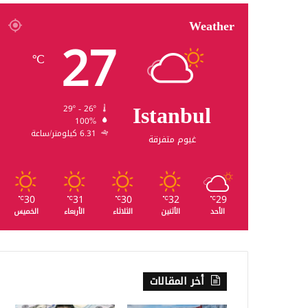
Weather
27
℃
Istanbul
29º - 26º
100%
6.31 كيلومتر/ساعة
غيوم متفرقة
30
31
30
32
29
℃
℃
℃
℃
℃
الأحد
الأثنين
الثلاثاء
الأربعاء
الخميس
أخر المقالات