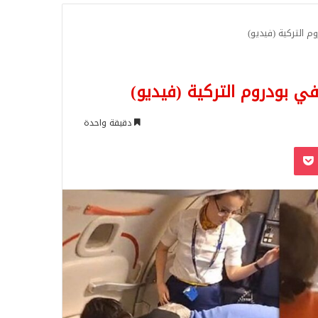
للبحث
م التركية (فيديو)
ي بودروم التركية (فيديو)
دقيقة واحدة
‫Pocket
Odnoklassn