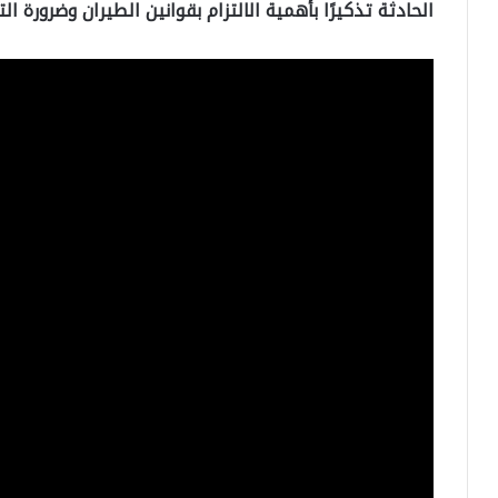
الحادثة تذكيرًا بأهمية الالتزام بقوانين الطيران وضرورة ا