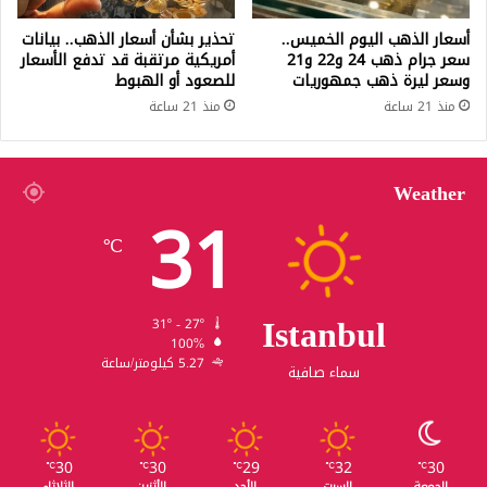
أسعار الذهب اليوم الخميس..
تحذير بشأن أسعار الذهب.. بيانات
سعر جرام ذهب 24 و22 و21
أمريكية مرتقبة قد تدفع الأسعار
وسعر ليرة ذهب جمهوريات
للصعود أو الهبوط
منذ 21 ساعة
منذ 21 ساعة
Weather
31
℃
Istanbul
31º - 27º
100%
5.27 كيلومتر/ساعة
سماء صافية
30
30
29
32
30
℃
℃
℃
℃
℃
الجمعة
السبت
الأحد
الأثنين
الثلاثاء