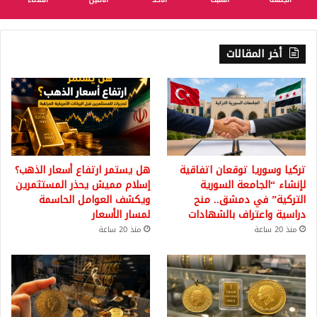
أخر المقالات
تركيا وسوريا توقعان اتفاقية
هل يستمر ارتفاع أسعار الذهب؟
لإنشاء “الجامعة السورية
إسلام مميش يحذر المستثمرين
التركية” في دمشق.. منح
ويكشف العوامل الحاسمة
دراسية واعتراف بالشهادات
لمسار الأسعار
منذ 20 ساعة
منذ 20 ساعة