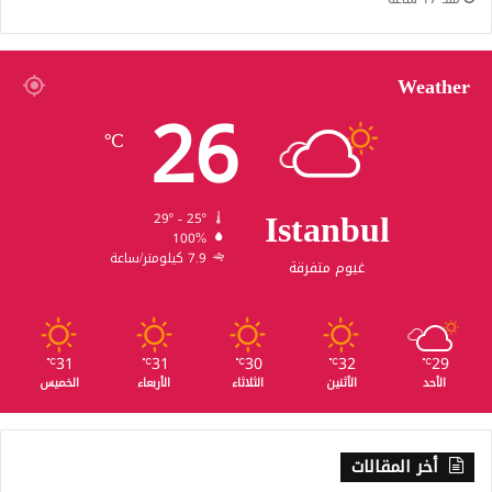
Weather
26
℃
Istanbul
29º - 25º
100%
7.9 كيلومتر/ساعة
غيوم متفرقة
31
31
30
32
29
℃
℃
℃
℃
℃
الأحد
الأثنين
الثلاثاء
الأربعاء
الخميس
أخر المقالات