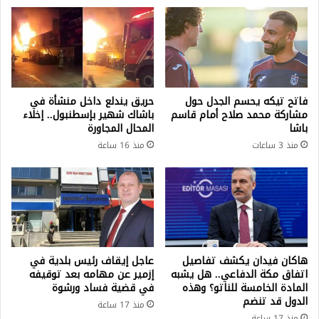
فاتح تيكه يحسم الجدل حول
حريق يندلع داخل منشأة في
مشاركة محمد صلاح أمام قاسم
باشاك شهير بإسطنبول.. إخلاء
باشا
المحال المجاورة
منذ 3 ساعات
منذ 16 ساعة
هاكان فيدان يكشف تفاصيل
عاجل إيقاف رئيس بلدية في
اتفاق مكة الدفاعي.. هل يشبه
إزمير عن مهامه بعد توقيفه
المادة الخامسة للناتو؟ وهذه
في قضية فساد ورشوة
الدول قد تنضم
منذ 17 ساعة
منذ 17 ساعة