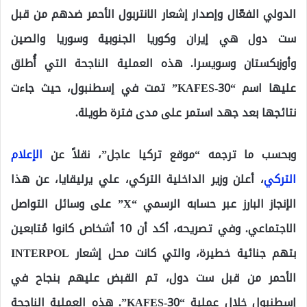
الدولي الفعّال وإصدار إشعار الانتربول الأحمر ضدهم من قبل
ست دول هي إيران وكوريا الجنوبية وسوريا والصين
وأوزبكستان وسويسرا. هذه العملية الناجحة التي أُطلق
عليها اسم “KAFES-30” تمت في إسطنبول، حيث جاءت
نتائجها بعد جهد استمر على مدى فترة طويلة.
وبحسب ما ترجمه “موقع تركيا عاجل”، نقلاً عن
الإعلام
التركي
، أعلن وزير الداخلية التركي، علي يرليقايا، عن هذا
الإنجاز البارز عبر حسابه الرسمي “X” على وسائل التواصل
الاجتماعي. وفي تصريحه، أكد أن 10 أشخاص كانوا مُتابعين
بتهم جنائية خطيرة، والتي كانت محل إشعار INTERPOL
الأحمر من قبل ست دول، تم القبض عليهم بنجاح في
إسطنبول خلال عملية “KAFES-30”. هذه العملية الناجحة