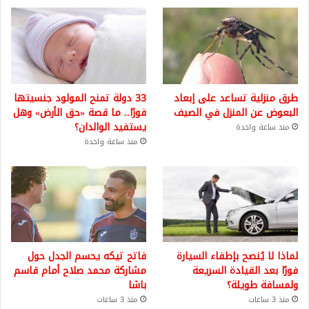
طرق منزلية تساعد على إبعاد
33 دولة تمنح المولود جنسيتها
البعوض عن المنزل في الصيف
فورًا.. ما قصة «حق الأرض» وهل
يستفيد الوالدان؟
منذ ساعة واحدة
منذ ساعة واحدة
لماذا لا يُنصح بإطفاء السيارة
فاتح تيكه يحسم الجدل حول
فورًا بعد القيادة السريعة
مشاركة محمد صلاح أمام قاسم
ولمسافة طويلة؟
باشا
منذ 3 ساعات
منذ 3 ساعات