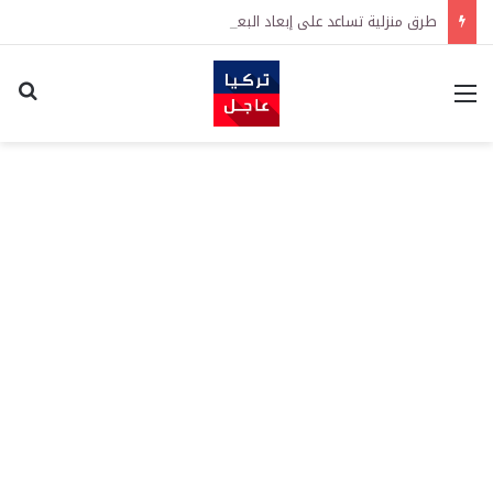
طرق منزلية تساعد على إبعاد البعوض عن المنزل في الصيف
القائمة
اكت