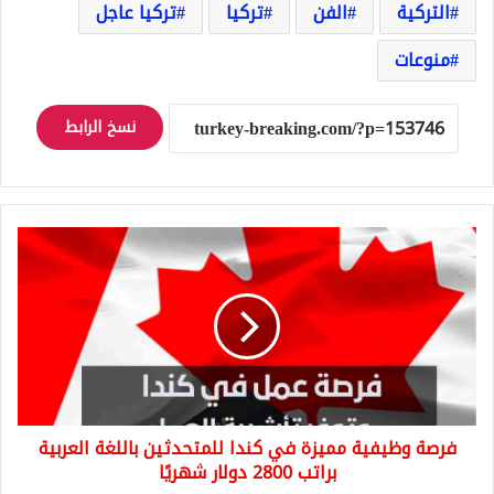
التركية
الفن
تركيا
تركيا عاجل
منوعات
نسخ الرابط
فرصة
وظيفية
مميزة
في
كندا
للمتحدثين
باللغة
العربية
براتب
فرصة وظيفية مميزة في كندا للمتحدثين باللغة العربية
2800
دولار
براتب 2800 دولار شهريًا
شهريًا