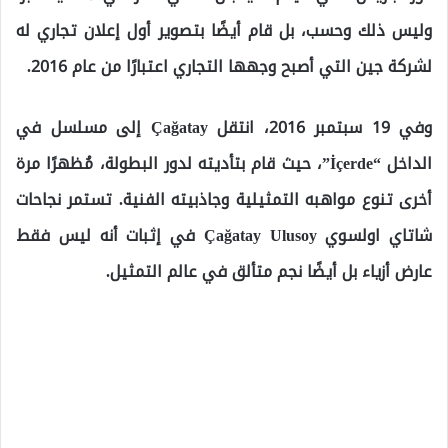
وليس ذلك وحسب، بل قام أيضًا بتصوير أول إعلان تجاري له
لشركة جين التي أصبح وجهها التجاري اعتبارًا من عام 2016.
وفي 19 سبتمبر 2016، انتقل Çağatay إلى مسلسل في
الداخل “İçerde”، حيث قام بتأديته لدور البطولة، مُظهرًا مرة
أخرى تنوع مواهبه التمثيلية وجاذبيته الفنية. تستمر نجاحات
شاتاي اولسوي Çağatay Ulusoy في إثبات أنه ليس فقط
عارض أزياء بل أيضًا نجم متألق في عالم التمثيل.