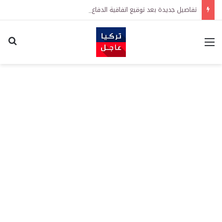
تفاصيل جديدة بعد توقيع اتفاقية الدفاع بين تركيا والسعودية وباكستان.. ما الهدف من التحالف الثلاثي؟
القائمة
اكت