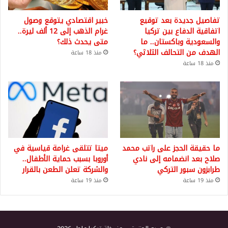
تفاصيل جديدة بعد توقيع
خبير اقتصادي يتوقع وصول
اتفاقية الدفاع بين تركيا
غرام الذهب إلى 12 ألف ليرة..
والسعودية وباكستان.. ما
متى يحدث ذلك؟
الهدف من التحالف الثلاثي؟
منذ 18 ساعة
منذ 18 ساعة
ما حقيقة الحجز على راتب محمد
ميتا تتلقى غرامة قياسية في
صلاح بعد انضمامه إلى نادي
أوروبا بسبب حماية الأطفال..
طرابزون سبور التركي
والشركة تعلن الطعن بالقرار
منذ 19 ساعة
منذ 19 ساعة