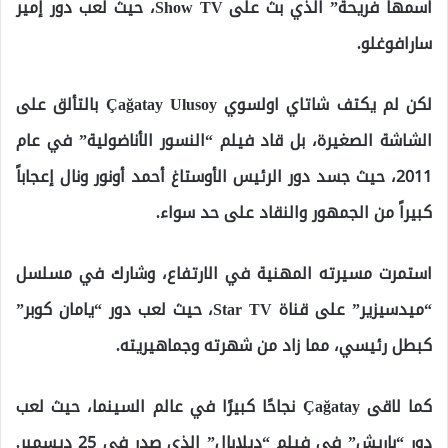
اسمها فريحة” الذي بث على Show TV، حيث لعب دور إمير
سارافوغلو.
لكن لم يكتف شاتاي اولسوي Çağatay Ulusoy بالتألق على
الشاشة الصغيرة، بل قاد فيلم “النسور الأناضولية” في عام
2011، حيث جسد دور الرئيس الأوستاغ أحمد أونور ونال إعجاباً
كبيراً من الجمهور والنقاد على حد سواء.
استمرت مسيرته المهنية في الارتفاع، وشارك في مسلسل
“ميدسيزير” على قناة Star TV، حيث لعب دور “يامان كوبر”
كبطل رئيسي، مما زاد من شهرته وجماهيريته.
كما لاقى Çağatay نجاحًا كبيرًا في عالم السينما، حيث لعب
دور “باريش” في فيلم “ديلابال” الذي صدر في 25 ديسمبر.