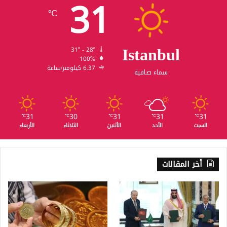
31
℃
Istanbul
31º - 28º
100%
6.37 كيلومتر/ساعة
سماء صافية
31
30
31
31
31
℃
℃
℃
℃
℃
السبت
الأحد
الأثنين
الثلاثاء
الأربعاء
أخر المقالات