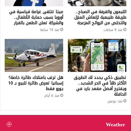
الليمون والقرفة في الصباح..
ميتا تتلقى غرامة قياسية في
طريقة طبيعية لإنعاش المنزل
أوروبا بسبب حماية الأطفال..
والتخلص من الروائح المزعجة
والشركة تعلن الطعن بالقرار
منذ 9 ساعات
منذ 19 ساعة
تطبيق ذكي يحدد لك الطريق
هل ترغب بامتلاك طائرة خاصة؟
الأكثر ظلاً في الحر الشديد..
إسبانيا تعرض طائرة للبيع بـ 10
ويقترح أفضل مقعد بارد في
يورو فقط
الحافلة
منذ 6 أيام
منذ يومين
Weather