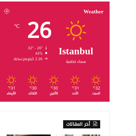
Weather
26
℃
Istanbul
32º - 26º
43%
2.26 كيلومتر/ساعة
سماء صافية
31
30
30
31
32
℃
℃
℃
℃
℃
السبت
الأحد
الأثنين
الثلاثاء
الأربعاء
أخر المقالات