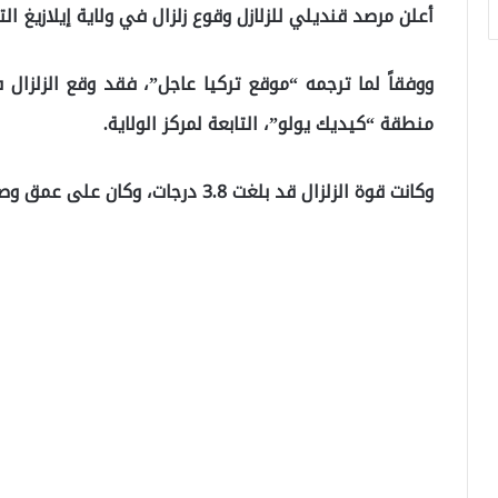
أعلن مرصد قنديلي للزلازل وقوع زلزال في ولاية إيلازيغ الت
منطقة “كيديك يولو”، التابعة لمركز الولاية.
وكانت قوة الزلزال قد بلغت 3.8 درجات، وكان على عمق وصل إلى 2.7 كيلومترات، وشعر به سكان الولاية.