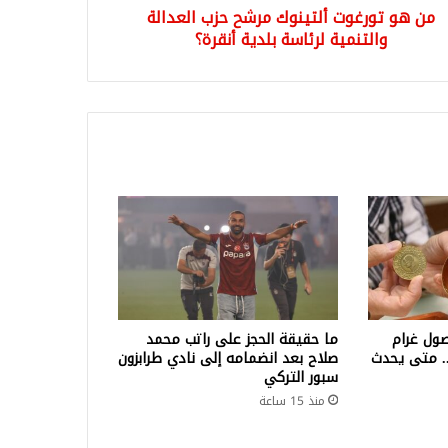
من هو تورغوت ألتينوك مرشح حزب العدالة
ية
رة؟
والتنمية لرئاسة بلدية أنقرة؟
ول غرام
ما حقيقة الحجز على راتب محمد
لف ليرة.. متى يحدث
صلاح بعد انضمامه إلى نادي طرابزون
سبور التركي
منذ 15 ساعة