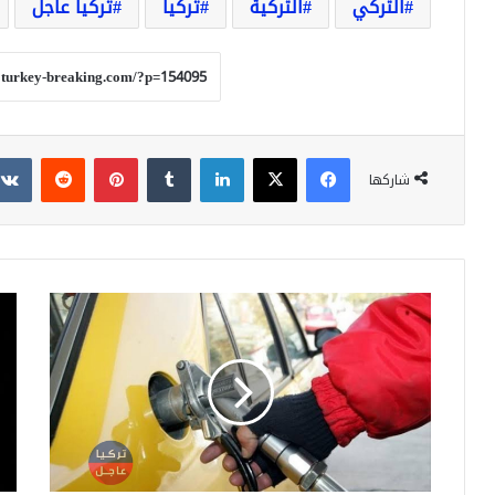
التركي
التركية
تركيا
تركيا عاجل
فيسبوك
‫X
لينكدإن
بينتيريست
شاركها
ارتفاع
من
أسعار
هو
الغاز
تور
المسال
ألت
في
مرش
تركيا
حزب
العد
وال
لرئ